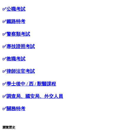
✅
公職考試
✅
鐵路特考
✅
警察類考試
✅
專技證照考試
✅
教職考試
✅
律師法官考試
✅
學士後中 / 西 / 獸醫課程
✅
調查局、國安局、外交人員
✅
關務特考
瀏覽歷史