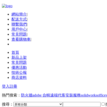
網站簡介
|
配送方式
|
聯繫我們
|
用戶中心
|
常見問題
|
查看購物車
|
首頁
新品上架
常見問題
優惠活動
技術公報
商店資料
登入
註冊
熱門搜索：
防火牆
adobe 合輯
遠端代客安裝服務
solidworks
office
搜尋：