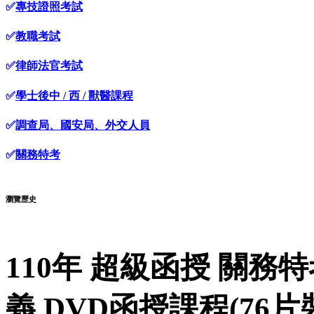
✅
專技證照考試
✅
教職考試
✅
律師法官考試
✅
學士後中 / 西 / 獸醫課程
✅
調查局、國安局、外交人員
✅
關務特考
瀏覽歷史
110年 超級函授 關務特
義 DVD函授課程(76片裝