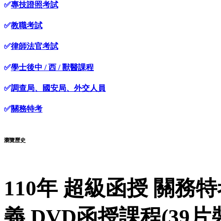
✅
專技證照考試
✅
教職考試
✅
律師法官考試
✅
學士後中 / 西 / 獸醫課程
✅
調查局、國安局、外交人員
✅
關務特考
瀏覽歷史
110年 超級函授 關務特
義 DVD函授課程(39片裝