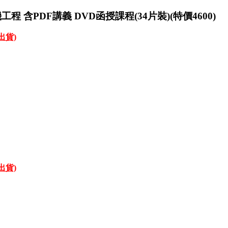
程 含PDF講義 DVD函授課程(34片裝)(特價4600)
才出貨)
才出貨)