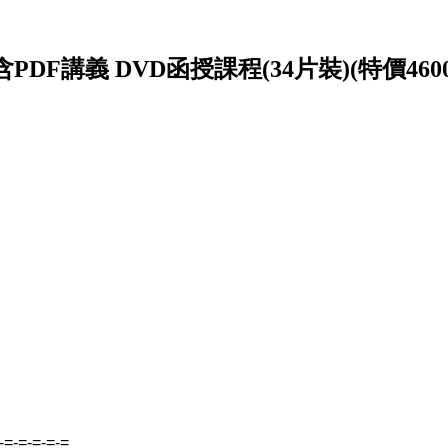
PDF講義 DVD函授課程(34片裝)(特價4600
-=-=-=-=-=