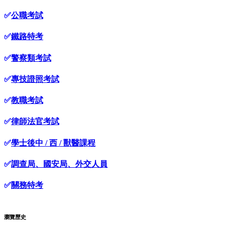
✅
公職考試
✅
鐵路特考
✅
警察類考試
✅
專技證照考試
✅
教職考試
✅
律師法官考試
✅
學士後中 / 西 / 獸醫課程
✅
調查局、國安局、外交人員
✅
關務特考
瀏覽歷史