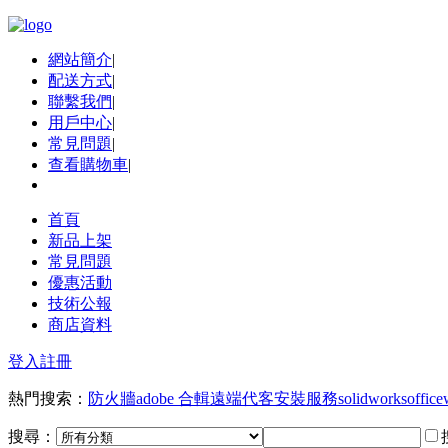
網站簡介
|
配送方式
|
聯繫我們
|
用戶中心
|
常見問題
|
查看購物車
|
首頁
新品上架
常見問題
優惠活動
技術公報
商店資料
登入
註冊
熱門搜索：
防火牆
adobe 合輯
遠端代客安裝服務
solidworks
office
搜尋：