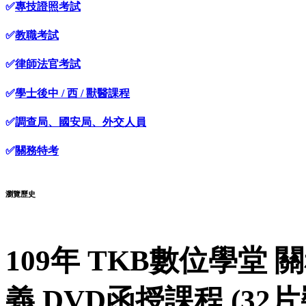
✅
專技證照考試
✅
教職考試
✅
律師法官考試
✅
學士後中 / 西 / 獸醫課程
✅
調查局、國安局、外交人員
✅
關務特考
瀏覽歷史
109年 TKB數位學堂 
義 DVD函授課程 (32片裝