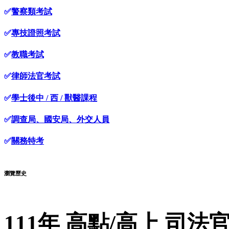
✅
警察類考試
✅
專技證照考試
✅
教職考試
✅
律師法官考試
✅
學士後中 / 西 / 獸醫課程
✅
調查局、國安局、外交人員
✅
關務特考
瀏覽歷史
111年 高點/高上 司