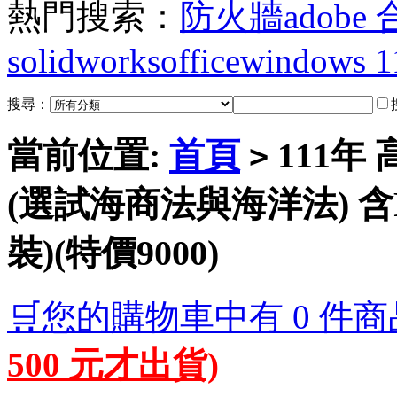
熱門搜索：
防火牆
adobe
solidworks
office
windows 1
搜尋：
當前位置:
首頁
111年
>
(選試海商法與海洋法) 含
裝)(特價9000)
🛒您的購物車中有 0 件商
500 元才出貨)