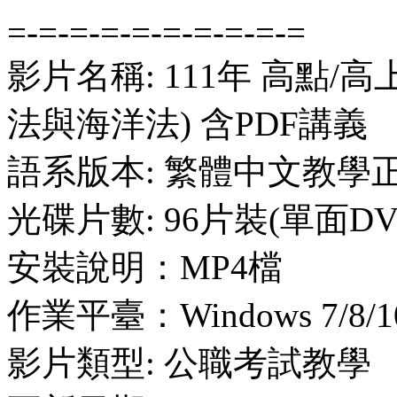
=-=-=-=-=-=-=-=-=-=
影片名稱: 111年 高點/
法與海洋法) 含PDF講義
語系版本: 繁體中文教學
光碟片數: 96片裝(單面DV
安裝說明：MP4檔
作業平臺：Windows 7/8/1
影片類型: 公職考試教學