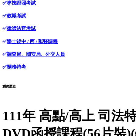
✅
專技證照考試
✅
教職考試
✅
律師法官考試
✅
學士後中 / 西 / 獸醫課程
✅
調查局、國安局、外交人員
✅
關務特考
瀏覽歷史
111年 高點/高上 司法
DVD函授課程(56片裝)(