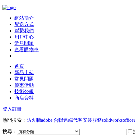
網站簡介
|
配送方式
|
聯繫我們
|
用戶中心
|
常見問題
|
查看購物車
|
首頁
新品上架
常見問題
優惠活動
技術公報
商店資料
登入
註冊
熱門搜索：
防火牆
adobe 合輯
遠端代客安裝服務
solidworks
office
搜尋：