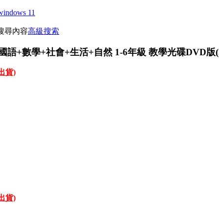
windows 11
搜尋內容
高級搜索
語+數學+社會+生活+自然 1-6年級 教學光碟DVD版(3
才出貨)
才出貨)