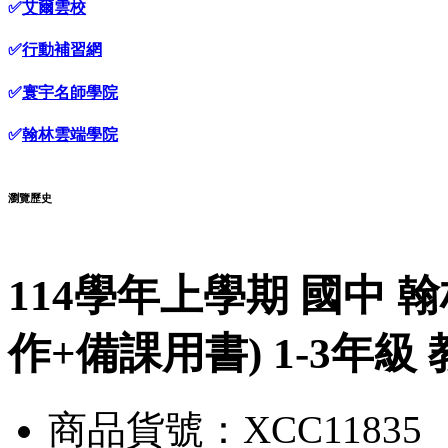
✅
艾爾雲校
✅
行動補習網
✅
寰宇名師學院
✅
翰林雲端學院
瀏覽歷史
114學年上學期 國中 
作+備課用書) 1-3年級
商品貨號：XCC11835