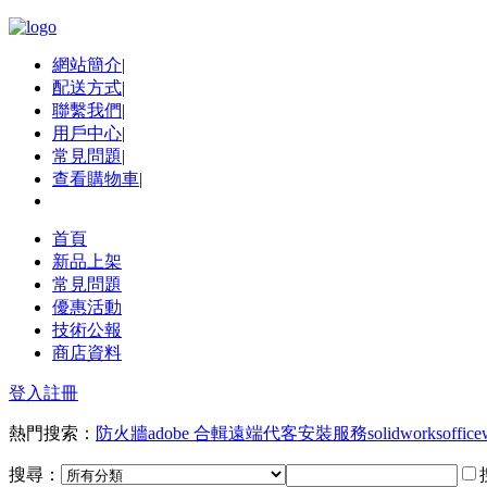
網站簡介
|
配送方式
|
聯繫我們
|
用戶中心
|
常見問題
|
查看購物車
|
首頁
新品上架
常見問題
優惠活動
技術公報
商店資料
登入
註冊
熱門搜索：
防火牆
adobe 合輯
遠端代客安裝服務
solidworks
office
搜尋：