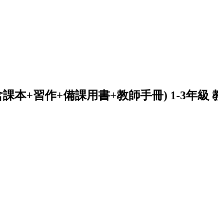
含課本+習作+備課用書+教師手冊) 1-3年級