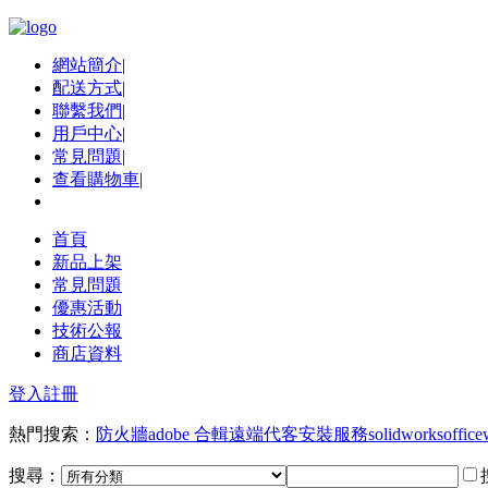
網站簡介
|
配送方式
|
聯繫我們
|
用戶中心
|
常見問題
|
查看購物車
|
首頁
新品上架
常見問題
優惠活動
技術公報
商店資料
登入
註冊
熱門搜索：
防火牆
adobe 合輯
遠端代客安裝服務
solidworks
office
搜尋：