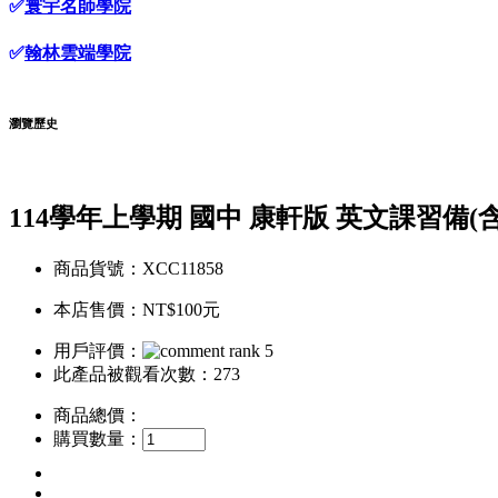
✅
寰宇名師學院
✅
翰林雲端學院
瀏覽歷史
114學年上學期 國中 康軒版 英文課習備(
商品貨號：XCC11858
本店售價：
NT$100元
用戶評價：
此產品被觀看次數：273
商品總價：
購買數量：