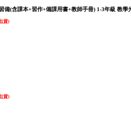
習備(含課本+習作+備課用書+教師手冊) 1-3年級 教學
才出貨)
才出貨)