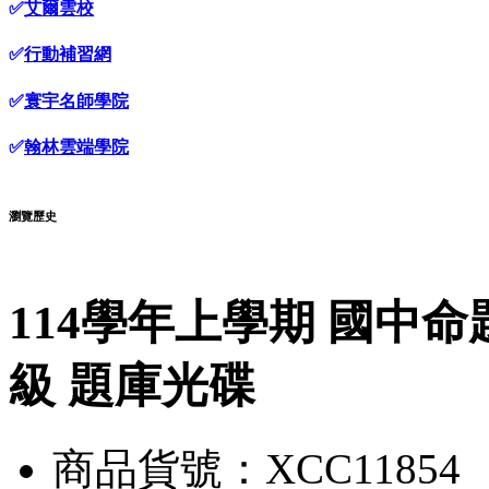
✅
艾爾雲校
✅
行動補習網
✅
寰宇名師學院
✅
翰林雲端學院
瀏覽歷史
114學年上學期 國中命題
級 題庫光碟
商品貨號：XCC11854