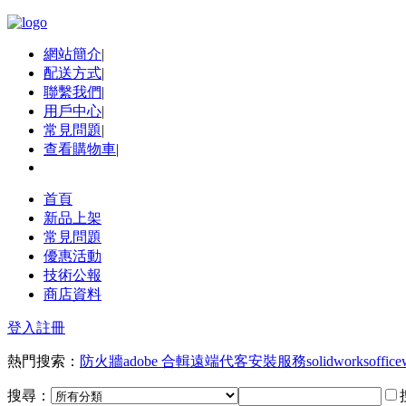
網站簡介
|
配送方式
|
聯繫我們
|
用戶中心
|
常見問題
|
查看購物車
|
首頁
新品上架
常見問題
優惠活動
技術公報
商店資料
登入
註冊
熱門搜索：
防火牆
adobe 合輯
遠端代客安裝服務
solidworks
office
搜尋：