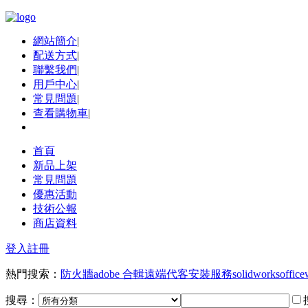
網站簡介
|
配送方式
|
聯繫我們
|
用戶中心
|
常見問題
|
查看購物車
|
首頁
新品上架
常見問題
優惠活動
技術公報
商店資料
登入
註冊
熱門搜索：
防火牆
adobe 合輯
遠端代客安裝服務
solidworks
office
搜尋：