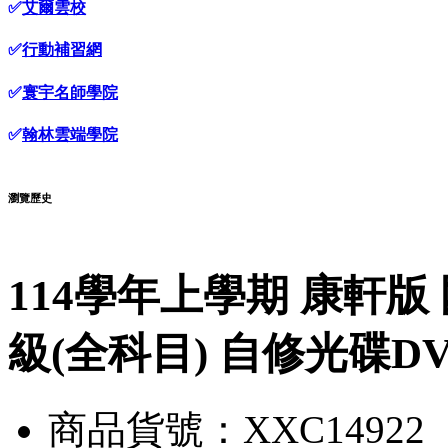
✅
艾爾雲校
✅
行動補習網
✅
寰宇名師學院
✅
翰林雲端學院
瀏覽歷史
114學年上學期 康軒版 
級(全科目) 自修光碟D
商品貨號：XXC14922