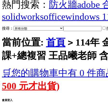
熱門搜索：
防火牆
adobe
solidworks
office
windows 1
搜尋：
當前位置:
首頁
114年
>
課+總複習 王品曦老師 含P
🛒您的購物車中有 0 件商
500 元才出貨)
會員登入