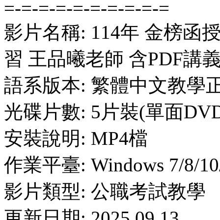
=-=-=-=-=-=-=-=-=-=
影片名稱: 114年 金榜函
習 王品曦老師 含PDF講
語系版本: 繁體中文教學
光碟片數: 5片裝(單面DVD
安裝說明: MP4檔
作業平臺: Windows 7/8/10
影片類型: 公職考試教學
更新日期: 2025.09.13