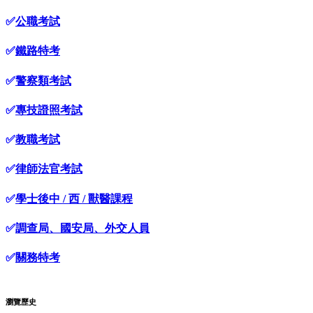
✅
公職考試
✅
鐵路特考
✅
警察類考試
✅
專技證照考試
✅
教職考試
✅
律師法官考試
✅
學士後中 / 西 / 獸醫課程
✅
調查局、國安局、外交人員
✅
關務特考
瀏覽歷史