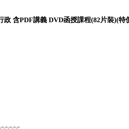
政 含PDF講義 DVD函授課程(82片裝)(特價8
-=-=-=-=-=