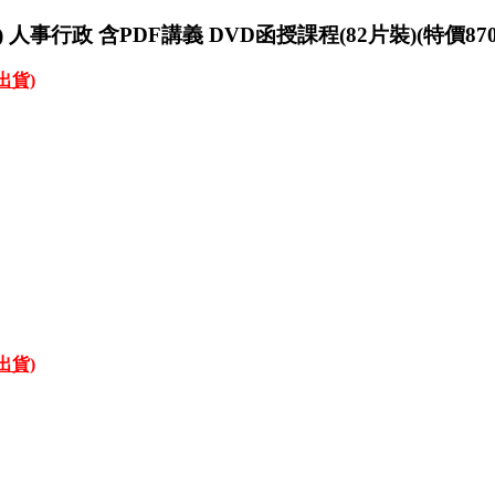
人事行政 含PDF講義 DVD函授課程(82片裝)(特價870
才出貨)
才出貨)