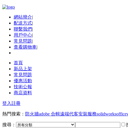
網站簡介
|
配送方式
|
聯繫我們
|
用戶中心
|
常見問題
|
查看購物車
|
首頁
新品上架
常見問題
優惠活動
技術公報
商店資料
登入
註冊
熱門搜索：
防火牆
adobe 合輯
遠端代客安裝服務
solidworks
office
搜尋：