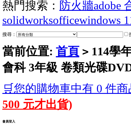
熱門搜索：
防火牆
adobe
solidworks
office
windows 1
搜尋：
當前位置:
首頁
114學
>
會科 3年級 卷類光碟DV
🛒您的購物車中有 0 件商
500 元才出貨)
會員登入