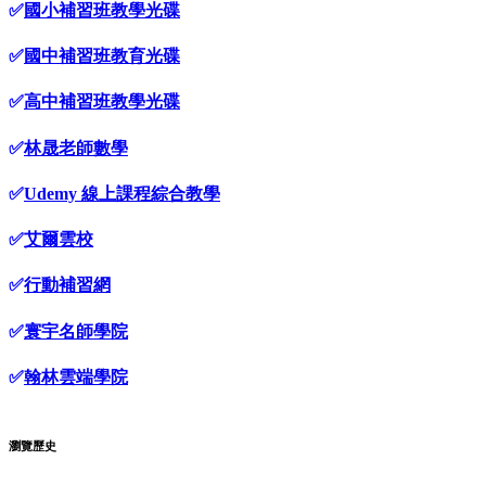
✅
國小補習班教學光碟
✅
國中補習班教育光碟
✅
高中補習班教學光碟
✅
林晟老師數學
✅
Udemy 線上課程綜合教學
✅
艾爾雲校
✅
行動補習網
✅
寰宇名師學院
✅
翰林雲端學院
瀏覽歷史