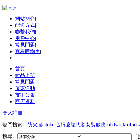
網站簡介
|
配送方式
|
聯繫我們
|
用戶中心
|
常見問題
|
查看購物車
|
首頁
新品上架
常見問題
優惠活動
技術公報
商店資料
登入
註冊
熱門搜索：
防火牆
adobe 合輯
遠端代客安裝服務
solidworks
office
搜尋：