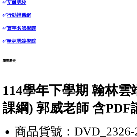
✅
艾爾雲校
✅
行動補習網
✅
寰宇名師學院
✅
翰林雲端學院
瀏覽歷史
114學年下學期 翰林雲
課綱) 郭威老師 含PDF
商品貨號：DVD_2326-