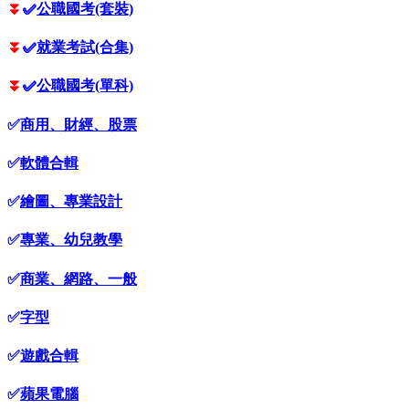
⏬
✅
公職國考(套裝)
⏬
✅
就業考試(合集)
⏬
✅
公職國考(單科)
✅
商用、財經、股票
✅
軟體合輯
✅
繪圖、專業設計
✅
專業、幼兒教學
✅
商業、網路、一般
✅
字型
✅
遊戲合輯
✅
蘋果電腦