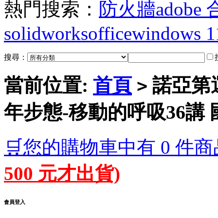
熱門搜索：
防火牆
adobe
solidworks
office
windows 1
搜尋：
當前位置:
首頁
諾亞第運
>
年步態-移動的呼吸36講 
🛒您的購物車中有 0 件商
500 元才出貨)
會員登入