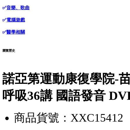
✅
音樂、歌曲
✅
電腦遊戲
✅
醫學相關
瀏覽歷史
諾亞第運動康復學院-苗振
呼吸36講 國語發音 DV
商品貨號：XXC15412