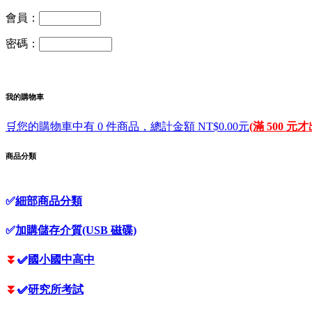
會員：
密碼：
我的購物車
🛒您的購物車中有 0 件商品，總計金額 NT$0.00元
(滿 500 元
商品分類
✅
細部商品分類
✅
加購儲存介質(USB 磁碟)
⏬
✅
國小國中高中
⏬
✅
研究所考試