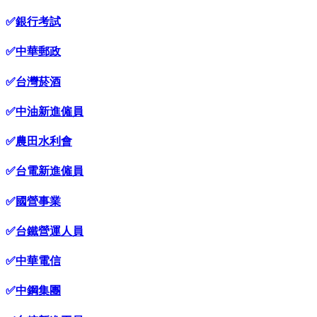
✅
銀行考試
✅
中華郵政
✅
台灣菸酒
✅
中油新進僱員
✅
農田水利會
✅
台電新進僱員
✅
國營事業
✅
台鐵營運人員
✅
中華電信
✅
中鋼集團