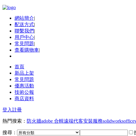
網站簡介
|
配送方式
|
聯繫我們
|
用戶中心
|
常見問題
|
查看購物車
|
首頁
新品上架
常見問題
優惠活動
技術公報
商店資料
登入
註冊
熱門搜索：
防火牆
adobe 合輯
遠端代客安裝服務
solidworks
office
搜尋：