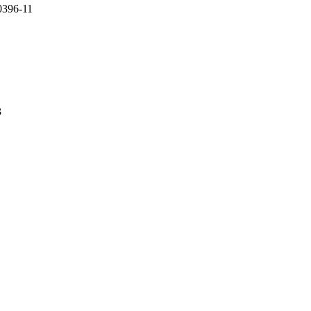
96-11
3