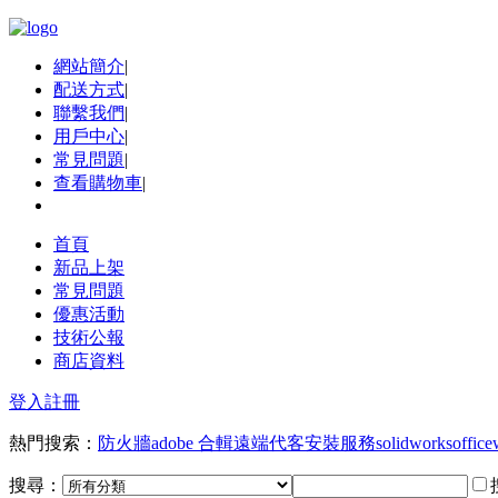
網站簡介
|
配送方式
|
聯繫我們
|
用戶中心
|
常見問題
|
查看購物車
|
首頁
新品上架
常見問題
優惠活動
技術公報
商店資料
登入
註冊
熱門搜索：
防火牆
adobe 合輯
遠端代客安裝服務
solidworks
office
搜尋：