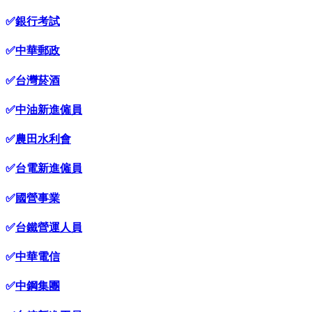
✅
銀行考試
✅
中華郵政
✅
台灣菸酒
✅
中油新進僱員
✅
農田水利會
✅
台電新進僱員
✅
國營事業
✅
台鐵營運人員
✅
中華電信
✅
中鋼集團