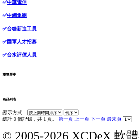
✅
中華電信
✅
中鋼集團
✅
台糖新進工員
✅
國軍人才招募
✅
台水評價人員
瀏覽歷史
商品列表
顯示方式
總計 0 個記錄，共 1 頁。
第一頁
上一頁
下一頁
最末頁
© 2005-2026 XCDeX 軟