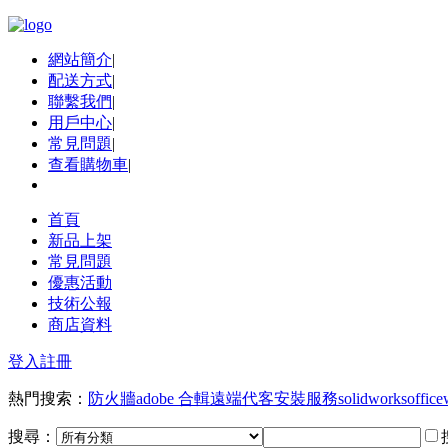
網站簡介
|
配送方式
|
聯繫我們
|
用戶中心
|
常見問題
|
查看購物車
|
首頁
新品上架
常見問題
優惠活動
技術公報
商店資料
登入
註冊
熱門搜索：
防火牆
adobe 合輯
遠端代客安裝服務
solidworks
office
搜尋：