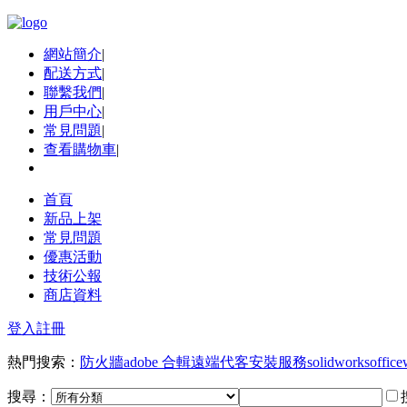
網站簡介
|
配送方式
|
聯繫我們
|
用戶中心
|
常見問題
|
查看購物車
|
首頁
新品上架
常見問題
優惠活動
技術公報
商店資料
登入
註冊
熱門搜索：
防火牆
adobe 合輯
遠端代客安裝服務
solidworks
office
搜尋：