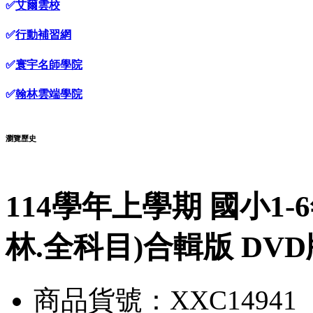
✅
艾爾雲校
✅
行動補習網
✅
寰宇名師學院
✅
翰林雲端學院
瀏覽歷史
114學年上學期 國小1-
林.全科目)合輯版 DVD
商品貨號：XXC14941