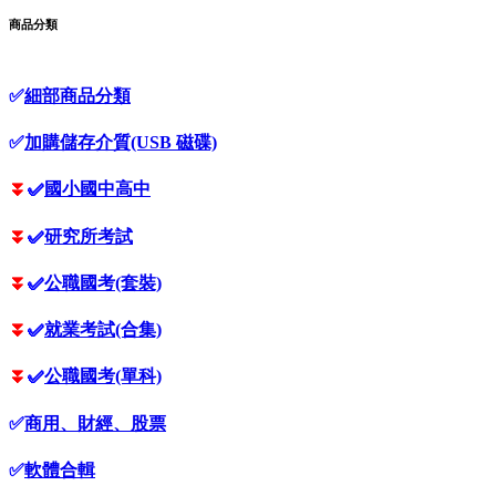
商品分類
✅
細部商品分類
✅
加購儲存介質(USB 磁碟)
⏬
✅
國小國中高中
⏬
✅
研究所考試
⏬
✅
公職國考(套裝)
⏬
✅
就業考試(合集)
⏬
✅
公職國考(單科)
✅
商用、財經、股票
✅
軟體合輯