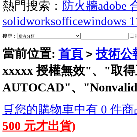
熱門搜索：
防火牆
adobe
solidworks
office
windows 1
搜尋：
當前位置:
首頁
技術公
>
xxxxx 授權無效"、"取
AUTOCAD"、"Nonvalid 
🛒您的購物車中有 0 件商
500 元才出貨)