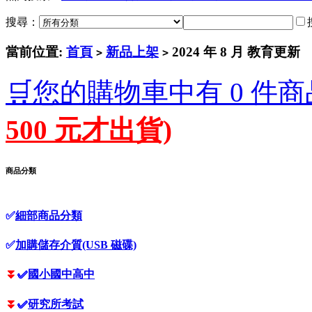
搜尋：
當前位置:
首頁
新品上架
2024 年 8 月 教育更新
>
>
🛒您的購物車中有 0 件商
500 元才出貨)
商品分類
✅
細部商品分類
✅
加購儲存介質(USB 磁碟)
⏬
✅
國小國中高中
⏬
✅
研究所考試