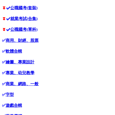
⏬
✅
公職國考(套裝)
⏬
✅
就業考試(合集)
⏬
✅
公職國考(單科)
✅
商用、財經、股票
✅
軟體合輯
✅
繪圖、專業設計
✅
專業、幼兒教學
✅
商業、網路、一般
✅
字型
✅
遊戲合輯