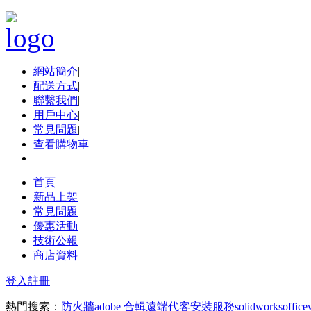
網站簡介
|
配送方式
|
聯繫我們
|
用戶中心
|
常見問題
|
查看購物車
|
首頁
新品上架
常見問題
優惠活動
技術公報
商店資料
登入
註冊
熱門搜索：
防火牆
adobe 合輯
遠端代客安裝服務
solidworks
office