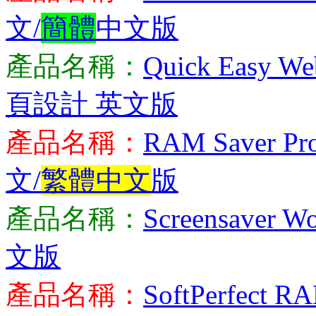
文/
簡體
中文版
產品名稱：
Quick Easy 
頁設計 英文版
產品名稱：
RAM Saver
文/
繁體中文
版
產品名稱：
Screensave
文版
產品名稱：
SoftPerfect