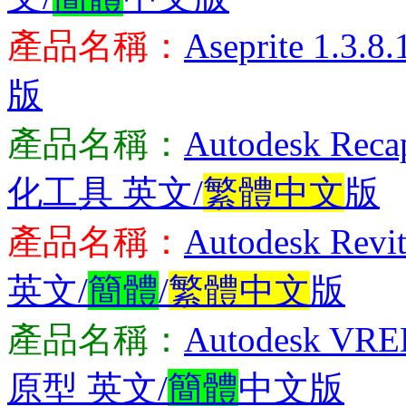
產品名稱：
Aseprite 1.
版
產品名稱：
Autodesk R
化工具 英文/
繁體中文
版
產品名稱：
Autodesk R
英文/
簡體
/
繁體中文
版
產品名稱：
Autodesk V
原型 英文/
簡體
中文版