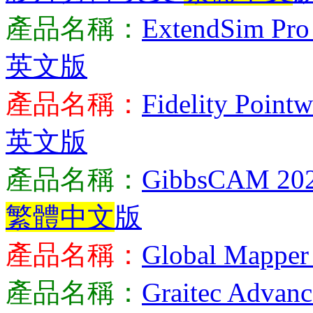
產品名稱：
ExtendSim 
英文版
產品名稱：
Fidelity Po
英文版
產品名稱：
GibbsCAM 2
繁體中文
版
產品名稱：
Global Mapp
產品名稱：
Graitec Adva