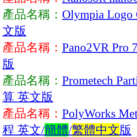
產品名稱：
Olympia Logo
文版
產品名稱：
Pano2VR Pr
版
產品名稱：
Prometech Pa
算 英文版
產品名稱：
PolyWorks Me
程 英文/
簡體
/
繁體中文
版