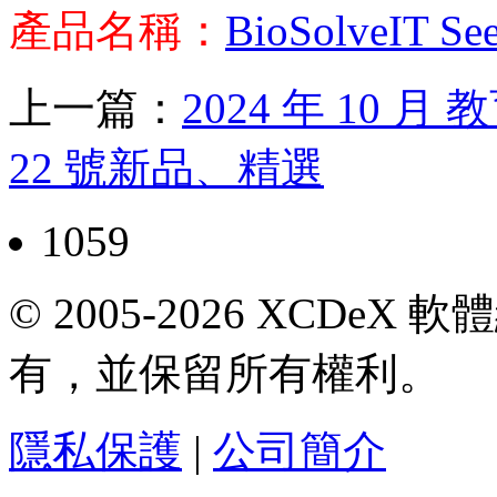
產品名稱：
BioSolveIT 
上一篇：
2024 年 10 月
22 號新品、精選
1059
© 2005-2026 XCDeX 軟
有，並保留所有權利。
隱私保護
|
公司簡介