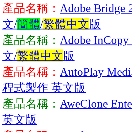
產品名稱：
Adobe Bridg
文/
簡體
/
繁體中文
版
產品名稱：
Adobe InCo
文/
繁體中文
版
產品名稱：
AutoPlay Me
程式製作 英文版
產品名稱：
AweClone E
英文版