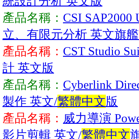
統設計分析 英文版
產品名稱：
CSI SAP2000
立、有限元分析 英文旗
產品名稱：
CST Studio 
計 英文版
產品名稱：
Cyberlink Di
製作 英文/
繁體中文
版
產品名稱：
威力導演 PowerDi
影片剪輯 英文/
繁體中文