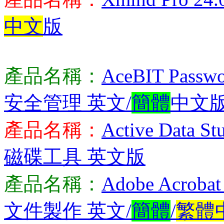
中文
版
產品名稱：
AceBIT Passwo
安全管理 英文/
簡體
中文
產品名稱：
Active Data
磁碟工具 英文版
產品名稱：
Adobe Acroba
文件製作 英文/
簡體
/
繁體