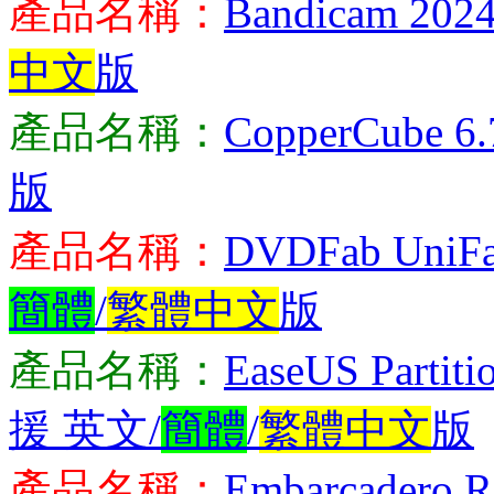
產品名稱：
Bandicam 2
中文
版
產品名稱：
CopperCube
版
產品名稱：
DVDFab Uni
簡體
/
繁體中文
版
產品名稱：
EaseUS Parti
援 英文/
簡體
/
繁體中文
版
產品名稱：
Embarcadero