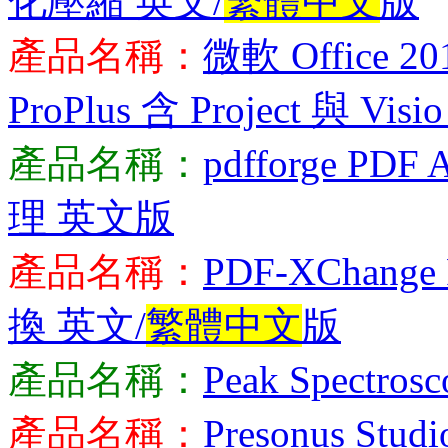
化壓縮 英文/
繁體中文
版
產品名稱：
微軟 Office 20
ProPlus 含 Project 與
產品名稱：
pdfforge PDF
理 英文版
產品名稱：
PDF-XChange
換 英文/
繁體中文
版
產品名稱：
Peak Spectr
產品名稱：
Presonus Stu