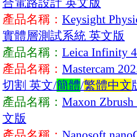
合電路設計 英文版
產品名稱：
Keysight Physi
實體層測試系統 英文版
產品名稱：
Leica Infin
產品名稱：
Mastercam 2
切割 英文/
簡體
/
繁體中文
產品名稱：
Maxon Zbrus
文版
產品名稱：
Nanosoft n