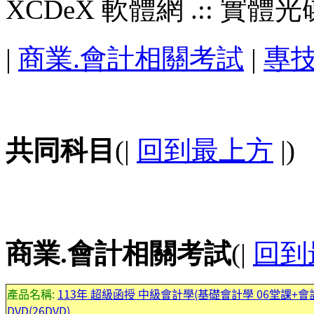
XCDeX 軟體網 .:: 實體光碟站
|
商業.會計相關考試
|
專
共同科目
(|
回到最上方
|)
商業.會計相關考試
(|
回到
產品名稱:
113年 超級函授 中級會計學(基礎會計學 06堂課+會
DVD(26DVD)