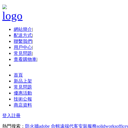
網站簡介
|
配送方式
|
聯繫我們
|
用戶中心
|
常見問題
|
查看購物車
|
首頁
新品上架
常見問題
優惠活動
技術公報
商店資料
登入
註冊
熱門搜索：
防火牆
adobe 合輯
遠端代客安裝服務
solidworks
office