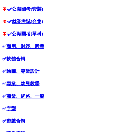
⏬
✅
公職國考(套裝)
⏬
✅
就業考試(合集)
⏬
✅
公職國考(單科)
✅
商用、財經、股票
✅
軟體合輯
✅
繪圖、專業設計
✅
專業、幼兒教學
✅
商業、網路、一般
✅
字型
✅
遊戲合輯