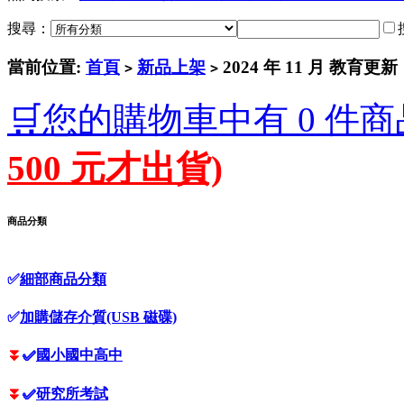
搜尋：
當前位置:
首頁
新品上架
2024 年 11 月 教育更新
>
>
🛒您的購物車中有 0 件商
500 元才出貨)
商品分類
✅
細部商品分類
✅
加購儲存介質(USB 磁碟)
⏬
✅
國小國中高中
⏬
✅
研究所考試