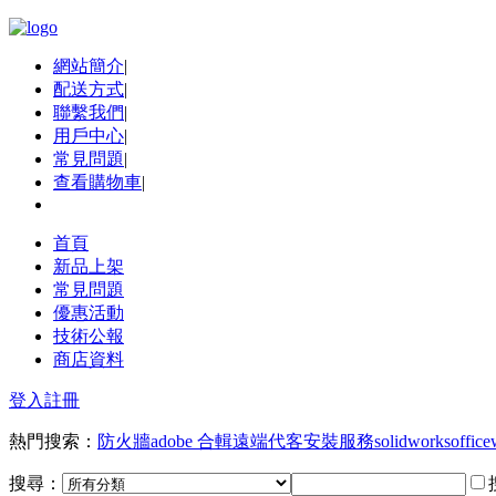
網站簡介
|
配送方式
|
聯繫我們
|
用戶中心
|
常見問題
|
查看購物車
|
首頁
新品上架
常見問題
優惠活動
技術公報
商店資料
登入
註冊
熱門搜索：
防火牆
adobe 合輯
遠端代客安裝服務
solidworks
office
搜尋：