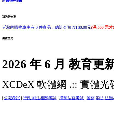
✅
醫學相關
我的購物車
🛒您的購物車中有 0 件商品，總計金額 NT$0.00元
(滿 500 元
瀏覽歷史
2026 年 6 月 教育更
XCDeX 軟體網 .:: 實體光碟站
|
公職考試
|
行政.司法相關考試
|
律師法官考試
|
警察,消防,法