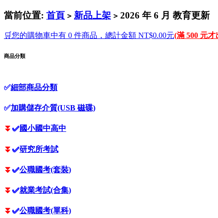
當前位置:
首頁
新品上架
2026 年 6 月 教育更新
>
>
🛒您的購物車中有 0 件商品，總計金額 NT$0.00元
(滿 500 元
商品分類
✅
細部商品分類
✅
加購儲存介質(USB 磁碟)
⏬
✅
國小國中高中
⏬
✅
研究所考試
⏬
✅
公職國考(套裝)
⏬
✅
就業考試(合集)
⏬
✅
公職國考(單科)