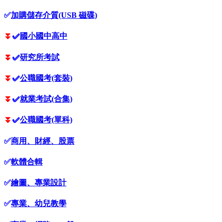
✅
加購儲存介質(USB 磁碟)
⏬
✅
國小國中高中
⏬
✅
研究所考試
⏬
✅
公職國考(套裝)
⏬
✅
就業考試(合集)
⏬
✅
公職國考(單科)
✅
商用、財經、股票
✅
軟體合輯
✅
繪圖、專業設計
✅
專業、幼兒教學