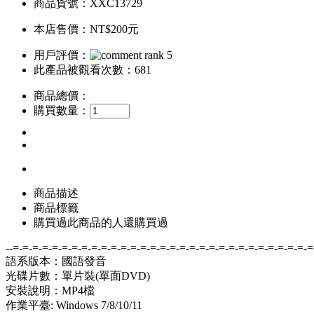
商品貨號：XXC13729
本店售價：
NT$200元
用戶評價：
此產品被觀看次數：681
商品總價：
購買數量：
商品描述
商品標籤
購買過此商品的人還購買過
--=-=-=-=-=-=-=-=-=-=-=-=-=-=-=-=-=-=-=-=-=-=-=-=-=-=-=-=-=-=-=
語系版本：國語發音
光碟片數：單片裝(單面DVD)
安裝說明：MP4檔
作業平臺: Windows 7/8/10/11