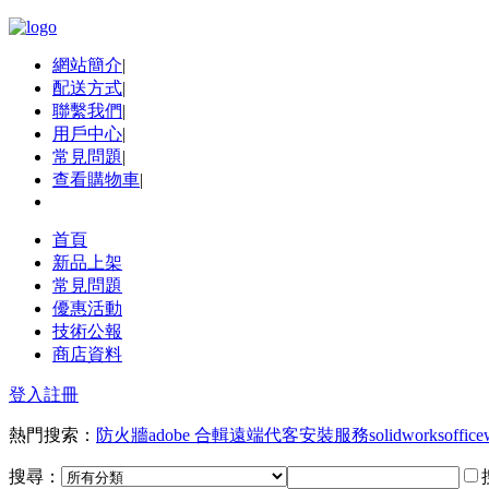
網站簡介
|
配送方式
|
聯繫我們
|
用戶中心
|
常見問題
|
查看購物車
|
首頁
新品上架
常見問題
優惠活動
技術公報
商店資料
登入
註冊
熱門搜索：
防火牆
adobe 合輯
遠端代客安裝服務
solidworks
office
搜尋：