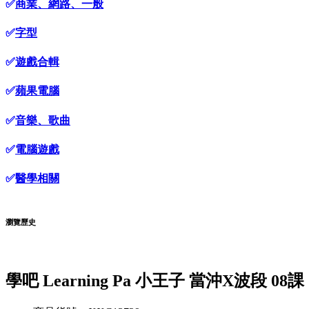
✅
商業、網路、一般
✅
字型
✅
遊戲合輯
✅
蘋果電腦
✅
音樂、歌曲
✅
電腦遊戲
✅
醫學相關
瀏覽歷史
學吧 Learning Pa 小王子 當沖X波段 08