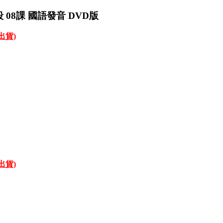
波段 08課 國語發音 DVD版
才出貨)
才出貨)