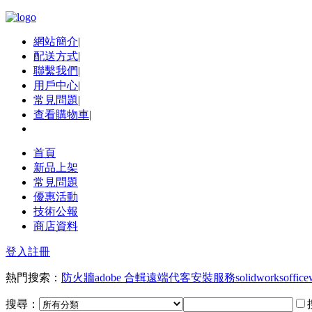
網站簡介
|
配送方式
|
聯繫我們
|
用戶中心
|
常見問題
|
查看購物車
|
首頁
新品上架
常見問題
優惠活動
技術公報
商店資料
登入
註冊
熱門搜索：
防火牆
adobe 合輯
遠端代客安裝服務
solidworks
office
搜尋：