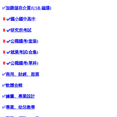
✅
加購儲存介質(USB 磁碟)
⏬
✅
國小國中高中
⏬
✅
研究所考試
⏬
✅
公職國考(套裝)
⏬
✅
就業考試(合集)
⏬
✅
公職國考(單科)
✅
商用、財經、股票
✅
軟體合輯
✅
繪圖、專業設計
✅
專業、幼兒教學