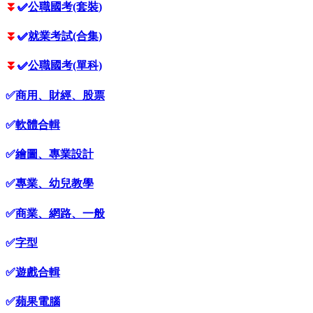
⏬
✅
公職國考(套裝)
⏬
✅
就業考試(合集)
⏬
✅
公職國考(單科)
✅
商用、財經、股票
✅
軟體合輯
✅
繪圖、專業設計
✅
專業、幼兒教學
✅
商業、網路、一般
✅
字型
✅
遊戲合輯
✅
蘋果電腦