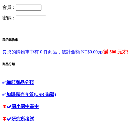
會員：
密碼：
我的購物車
🛒您的購物車中有 0 件商品，總計金額 NT$0.00元
(滿 500 元
商品分類
✅
細部商品分類
✅
加購儲存介質(USB 磁碟)
⏬
✅
國小國中高中
⏬
✅
研究所考試