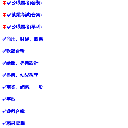
⏬
✅
公職國考(套裝)
⏬
✅
就業考試(合集)
⏬
✅
公職國考(單科)
✅
商用、財經、股票
✅
軟體合輯
✅
繪圖、專業設計
✅
專業、幼兒教學
✅
商業、網路、一般
✅
字型
✅
遊戲合輯
✅
蘋果電腦