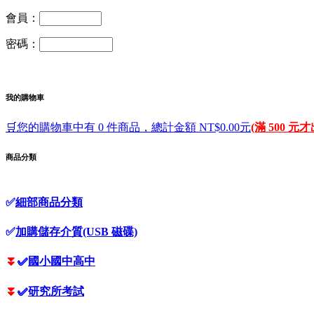
會員：
密碼：
我的購物車
🛒您的購物車中有 0 件商品，總計金額 NT$0.00元
(滿 500 元
商品分類
✅
細部商品分類
✅
加購儲存介質(USB 磁碟)
⏬
✅
國小國中高中
⏬
✅
研究所考試