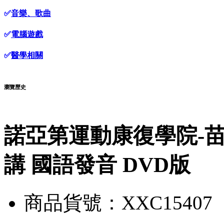
✅
音樂、歌曲
✅
電腦遊戲
✅
醫學相關
瀏覽歷史
諾亞第運動康復學院-苗振
講 國語發音 DVD版
商品貨號：XXC15407