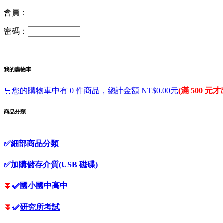
會員：
密碼：
我的購物車
🛒您的購物車中有 0 件商品，總計金額 NT$0.00元
(滿 500 元
商品分類
✅
細部商品分類
✅
加購儲存介質(USB 磁碟)
⏬
✅
國小國中高中
⏬
✅
研究所考試