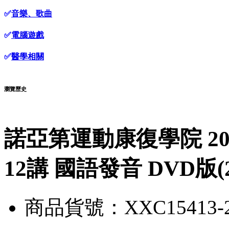
✅
音樂、歌曲
✅
電腦遊戲
✅
醫學相關
瀏覽歷史
諾亞第運動康復學院 20
12講 國語發音 DVD版(
商品貨號：XXC15413-