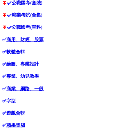
⏬
✅
公職國考(套裝)
⏬
✅
就業考試(合集)
⏬
✅
公職國考(單科)
✅
商用、財經、股票
✅
軟體合輯
✅
繪圖、專業設計
✅
專業、幼兒教學
✅
商業、網路、一般
✅
字型
✅
遊戲合輯
✅
蘋果電腦