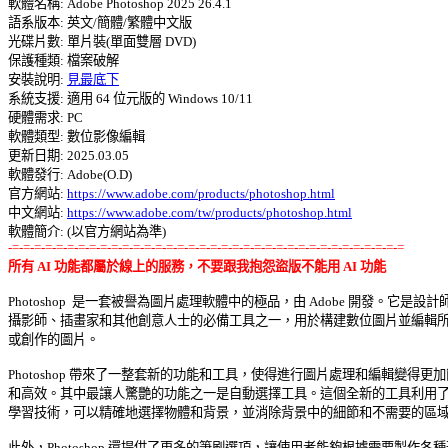

軟體名稱: Adobe Photoshop 2025 26.4.1 

語系版本: 英文/簡體/繁體中文版 

光碟片數: 單片裝(單面雙層 DVD) 

保護種類: 檔案破解 

安裝說明: 
見最底下
系統支援: 適用 64 位元版的 Windows 10/11 

硬體需求: PC 

軟體類型: 數位影像編輯 

更新日期: 2025.03.05 

軟體發行: Adobe(O.D) 

官方網站: 
https://www.adobe.com/products/photoshop.html
中文網站: 
https://www.adobe.com/tw/products/photoshop.html
-=-=-=-=-=-=-=-=-=-=-=-=-=-=-=-=-=-=-=-=-=-=-=-=-=-=-=-=-=-=-=-=-=-=-=-=
所有 AI 功能都屬於線上的服務，不要跟我抱怨盜版不能用 AI 功能
Photoshop  是一套被譽為圖片處理軟體中的極品，由 Adobe 開發。它是設計師
攝影師、插畫家和其他創意人士的必備工具之一，用於構建數位圖片並編輯所拍
或創作的圖片。 

Photoshop 帶來了一整套新的功能和工具，使得進行圖片處理和編輯變得更加簡
和高效。其中最讓人驚艷的功能之一是自動選擇工具。這個全新的工具利用了機
學習技術，可以精確地選擇物體和背景，並消除背景中的細節和不需要的區域。
此外，Photoshop 還提供了更多的筆刷選項，讓使用者能夠根據需要製作各種形