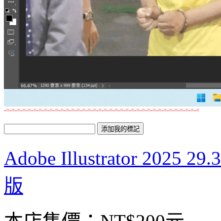
-=-=-=-=-=-=-=-=-=-=-=-=-=-=-=-=-=-=-=-=-=-=-=-=-=-=-=-=-=-=-=-=-=-=-=-=
Adobe Illustrator 2
版