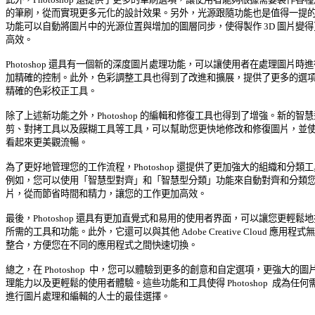
的筆刷，從而實現更多元化的設計效果。另外，光源跟隨功能也是值得一提的，
功能可以自動將圖片中的光源位置與增加的圖層同步，使得製作 3D 圖片變得更
高效。 

Photoshop 還具有一個新的深度圖片處理功能，可以讓使用者在處理圖片時進行
加精確的控制。此外，色彩調整工具也得到了改進和擴展，提供了更多的選項和
精確的色彩校正工具。 

除了上述新功能之外，Photoshop 的編輯和修復工具也得到了增強。新的智慧型
剪、對拷工具以及饃糊工具等工具，可以幫助您更快地修改和修復圖片，並使它
看起來更美觀流暢。 

為了更好地管理您的工作流程，Photoshop 還提供了更加強大的組織和分類工具
例如，您可以使用「智慧型對齊」和「智慧型分類」功能來自動對齊和分類您的
片，從而節省時間和精力，讓您的工作更加高效。 

最後，Photoshop 還具有更加直覺式和易用的使用者界面，可以讓您更輕鬆地找
所需的工具和功能。此外，它還可以與其他 Adobe Creative Cloud 應用程式無縫
整合，方便您在不同的應用程式之間快速切換。 

總之，在 Photoshop  中，您可以體驗到更多的創意和自定選項，更強大的圖片處
理能力以及更輕鬆的使用者體驗。這些功能和工具使得 Photoshop  成為任何需要
進行圖片處理和編輯的人士的最佳選擇。 
