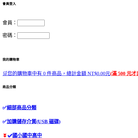
會員登入
會員：
密碼：
我的購物車
🛒您的購物車中有 0 件商品，總計金額 NT$0.00元
(滿 500 元
商品分類
✅
細部商品分類
✅
加購儲存介質(USB 磁碟)
⏬
✅
國小國中高中