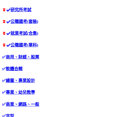
⏬
✅
研究所考試
⏬
✅
公職國考(套裝)
⏬
✅
就業考試(合集)
⏬
✅
公職國考(單科)
✅
商用、財經、股票
✅
軟體合輯
✅
繪圖、專業設計
✅
專業、幼兒教學
✅
商業、網路、一般
✅
字型