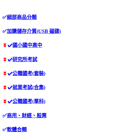
✅
細部商品分類
✅
加購儲存介質(USB 磁碟)
⏬
✅
國小國中高中
⏬
✅
研究所考試
⏬
✅
公職國考(套裝)
⏬
✅
就業考試(合集)
⏬
✅
公職國考(單科)
✅
商用、財經、股票
✅
軟體合輯