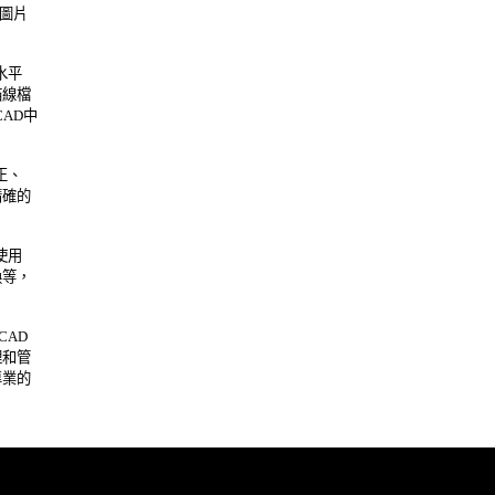
片 

平 

檔 

D中 

、 

的 

用 

， 

AD 

管 

的 
