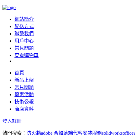
網站簡介
|
配送方式
|
聯繫我們
|
用戶中心
|
常見問題
|
查看購物車
|
首頁
新品上架
常見問題
優惠活動
技術公報
商店資料
登入
註冊
熱門搜索：
防火牆
adobe 合輯
遠端代客安裝服務
solidworks
office