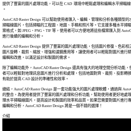
提供了豐富的圖片處理功能，可以在 CAD  環境中輕鬆處理和編輯水平掃瞄線圖
。 

AutoCAD Raster Design 可以幫助使用者匯入、編輯、管理和分析各種類型的水
掃瞄線圖片，包括掃瞄的工程圖、地圖、手稿和照片等。它支援多種水平掃瞄線
案格式，如 JPEG、PNG、TIF 等，使用者可以方便地將這些檔案匯入到 AutoCA
進行後續的編輯和分析。 

AutoCAD Raster Design 提供了豐富的圖片處理功能，包括圖片修復、色彩校正
圖片旋轉、裁剪、縮放、增強和濾鏡應用等，讓使用者可以輕鬆對圖片進行精確
編輯和改進，以滿足設計和製圖的需求。 

除了編輯功能外，AutoCAD Raster Design 還具有強大的地理空間分析功能，使
者可以輕鬆對地理訊息圖片進行分析和處理，包括地圖對齊、裁剪、投影轉換等
有助於提高 CAD 設計的準確性和效率。 

總結，AutoCAD Raster Design 是一套功能強大的圖片處理軟體，通過與 AutoC
的整合，為使用者提供了豐富的圖片處理和分析功能，幫助使用者更好地處理和
理水平掃瞄線圖片，提高設計和製圖的效率和品質。如果您需要對圖片進行專業
編輯和分析，AutoCAD Raster Design 將是一個不錯的選擇！ 
