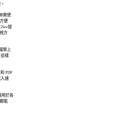
 

需使 

便 

e提 

方 

案上 

樣 

PDF 

速 

用於各 

能 
