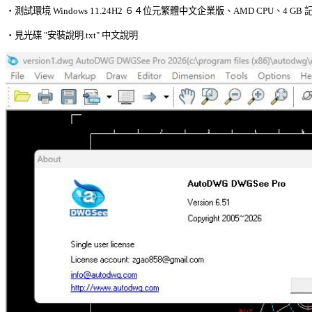

‧測試環境 Windows 11.24H2 ６４位元繁體中文企業版、AMD CPU、4 GB 記
‧見光碟 "安裝說明.txt" 中文說明 
