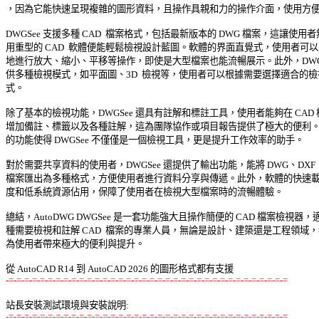
，因為它能快速呈現複雜的圖形資料，且操作具親和力的操作介面，使用方便。
DWGSee 支援多種 CAD  檔案格式，包括最新版本的 DWG 檔案，這讓使用者無
用重型的 CAD  軟體便能輕鬆檢視設計藍圖。軟體的界面直覺式，使用者可以方
地進行放大、縮小、平移等操作，即使是大型檔案也能流暢展示。此外，DWGSe
供多種檢視模式，如平面圖、3D  檢視等，使用者可以根據需要選擇適合的檢視
式。 

除了基本的檢視功能，DWGSee 還具有註解和標註工具，使用者能夠在 CAD 檔
增加備註、標籤以及各種註解，這為團隊協作或項目報告提供了極大的便利。這
的功能使得 DWGSee 不僅僅是一個檢視工具，更是提升工作效率的助手。 

對於需要共享資料的使用者，DWGSee 還提供了輸出功能，能將 DWG、DXF  和 
檔案匯出為多種格式，方便使用者進行資料分享與傳遞。此外，軟體的快速載入
度和低系統資源佔用，保障了使用者在檢視大型檔案時的流暢體驗。 

總結，AutoDWG DWGSee 是一套功能強大且操作簡便的 CAD 檔案檢視器，適
種需要檢視和註解 CAD  檔案的專業人員，無論是設計、建築還是工程領域，都
為使用者帶來極大的便利與提升。 

-=-=-=-=-=-=-=-=-=-=-=-=-=-=-=-=-=-=-=-=-=-=-=-=-=-=-=-=-=-=-=-=-=-=-=-=
站長安裝測試環境與安裝說明:
-=-=-=-=-=-=-=-=-=-=-=-=-=-=-=-=-=-=-=-=-=-=-=-=-=-=-=-=-=-=-=-=-=-=-=-=