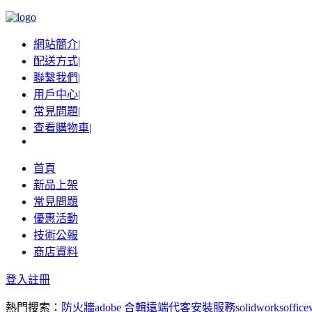
網站簡介
|
配送方式
|
聯繫我們
|
用戶中心
|
常見問題
|
查看購物車
|
首頁
新品上架
常見問題
優惠活動
技術公報
商店資料
登入
註冊
熱門搜索：
防火牆
adobe 合輯
遠端代客安裝服務
solidworks
office