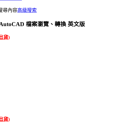
搜尋內容
高級搜索
6.51 AutoCAD 檔案瀏覽、轉換 英文版
才出貨)
才出貨)