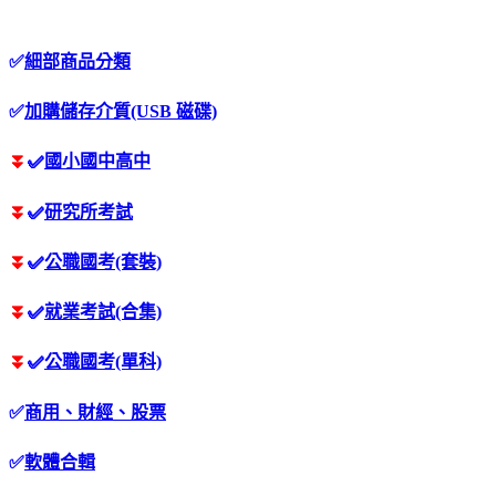
✅
細部商品分類
✅
加購儲存介質(USB 磁碟)
⏬
✅
國小國中高中
⏬
✅
研究所考試
⏬
✅
公職國考(套裝)
⏬
✅
就業考試(合集)
⏬
✅
公職國考(單科)
✅
商用、財經、股票
✅
軟體合輯