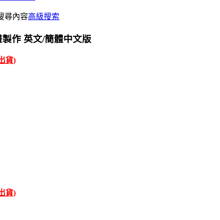
搜尋內容
高級搜索
電腦動畫製作 英文/簡體中文版
才出貨)
才出貨)