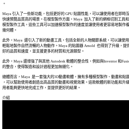
。 

Maya 引入了一些新功能，包括更好的 GPU 貼圖性能，可以讓使用者在即時互動
快速預覽品質高的場景。在模型製作方面，Maya  加入了新的網格切割工具和對
模型製作工具，這些工具可以加速模型製作的速度並讓使用者更容易地製作複雜
幾何體。 

此外，Maya  還引入了新的動畫工具，包括全新的人物關節系統，可以讓使用者
輕鬆地製作自然流暢的人物動作。Maya 的貼圖器 Arnold  也得到了升級，提供
好的品質和速度，並支援更多的材質和光源類型。 

此外，Maya 還增強了與其他 Autodesk 軟體的整合性，例如與Inventor 和Fusion
的整合，使得製造和設計過程更加無縫化。 

總體而言，Maya  是一套強大的3D動畫軟體，擁有多種模型製作、動畫和貼圖工
，可以幫助使用者創造出高品質的動畫和視覺效果。這款軟體的新功能和升級讓
用者能夠更快地完成工作，並提供更好的結果。 
