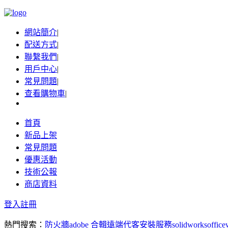
網站簡介
|
配送方式
|
聯繫我們
|
用戶中心
|
常見問題
|
查看購物車
|
首頁
新品上架
常見問題
優惠活動
技術公報
商店資料
登入
註冊
熱門搜索：
防火牆
adobe 合輯
遠端代客安裝服務
solidworks
office