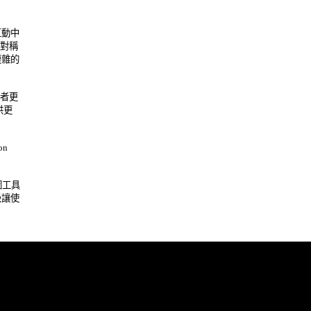
中 

稱 

的 

更 

更 

 

具 

使 
