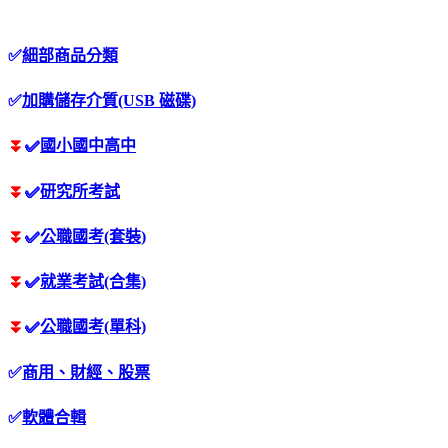
✅
細部商品分類
✅
加購儲存介質(USB 磁碟)
⏬
✅
國小國中高中
⏬
✅
研究所考試
⏬
✅
公職國考(套裝)
⏬
✅
就業考試(合集)
⏬
✅
公職國考(單科)
✅
商用、財經、股票
✅
軟體合輯