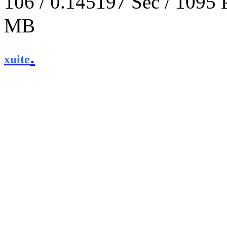
106 / 0.145197 Sec / 
MB
.
xuite