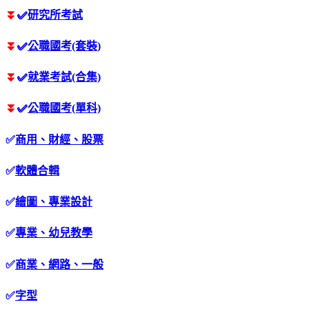
⏬
✅
研究所考試
⏬
✅
公職國考(套裝)
⏬
✅
就業考試(合集)
⏬
✅
公職國考(單科)
✅
商用、財經、股票
✅
軟體合輯
✅
繪圖、專業設計
✅
專業、幼兒教學
✅
商業、網路、一般
✅
字型