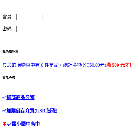
會員：
密碼：
我的購物車
🛒您的購物車中有 0 件商品，總計金額 NT$0.00元
(滿 500 元
商品分類
✅
細部商品分類
✅
加購儲存介質(USB 磁碟)
⏬
✅
國小國中高中