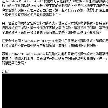
在 Autodesk Point Layout  中，使用者可以輕鬆匯入3D模型，並在虛擬環境中進
行互動。這樣的功能不僅提升了施工前的規劃階段，也使得現場施工時能夠根據
際需要進行調整。在使用者界面方面，這一版本進行了改進，使得操作更加直覺
，即便是沒有經驗的使用者也能迅速上手。 

另一個重要的功能是它的資料同步能力。使用者可以透過移動裝置，即時更新和
視現場的施工狀態，進一步加強了團隊之間的協作。這種資料的即時共享不僅提
了溝通效率，還能在發現問題時及時做出調整，確保施工進度不受影響。 

在安全性方面，Autodesk Point Layout 也提供了多層次的資料保護，確保使用者
的項目資料不會在傳輸過程中受到威脅，並提升了對敏感訊息的保護。 

最後，Autodesk Point Layout 以其先進的功能和直覺式的操作設計，為建築行業
提供了一個強大的工具，幫助團隊在施工過程中保持高效率和高精度，進一步推
智慧建築的發展。 
