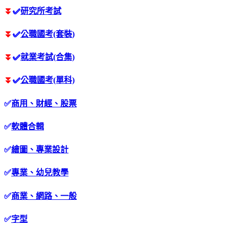
⏬
✅
研究所考試
⏬
✅
公職國考(套裝)
⏬
✅
就業考試(合集)
⏬
✅
公職國考(單科)
✅
商用、財經、股票
✅
軟體合輯
✅
繪圖、專業設計
✅
專業、幼兒教學
✅
商業、網路、一般
✅
字型