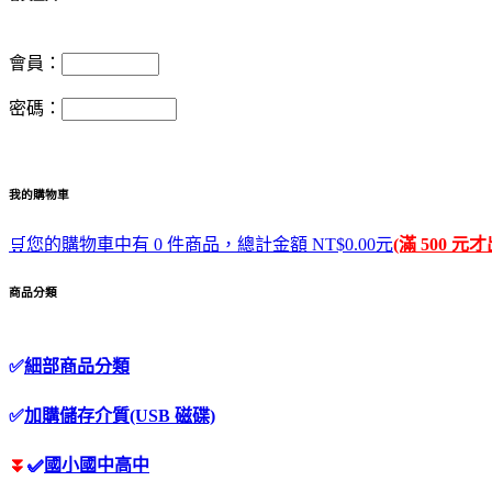
會員：
密碼：
我的購物車
🛒您的購物車中有 0 件商品，總計金額 NT$0.00元
(滿 500 元
商品分類
✅
細部商品分類
✅
加購儲存介質(USB 磁碟)
⏬
✅
國小國中高中