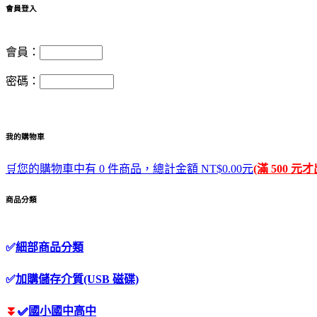
會員登入
會員：
密碼：
我的購物車
🛒您的購物車中有 0 件商品，總計金額 NT$0.00元
(滿 500 元
商品分類
✅
細部商品分類
✅
加購儲存介質(USB 磁碟)
⏬
✅
國小國中高中