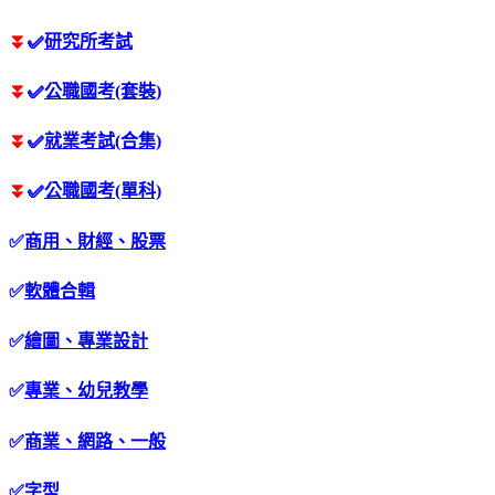
⏬
✅
研究所考試
⏬
✅
公職國考(套裝)
⏬
✅
就業考試(合集)
⏬
✅
公職國考(單科)
✅
商用、財經、股票
✅
軟體合輯
✅
繪圖、專業設計
✅
專業、幼兒教學
✅
商業、網路、一般
✅
字型