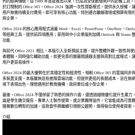
列的經典傳統，自 1989 年首度推出以來，已成為全球數億用戶的必備工具。相
於訂閱制的 Office 365，Office 2024  強調一次性買斷模式，提供永久授權，讓 
用戶無需持續支付費用，即可享有核心功能，特別適合離線環境或預算有限的個
與企業。 

Office 2024 的核心應用程式涵蓋 Word、Excel、PowerPoint、OneNote、Outloo
等經典工具，提供前四項應用；家用與中小企業版則加碼 Outlook 與 Teams 整合
功能 

與前代 Office 2021  相比，本版引入全新預設主題，提升整體外觀一致性與使用
者體驗，同時強化輔助功能，如更完善的螢幕閱讀器支援與高對比度模式，讓殘
用戶更容易操作。 

Office 2024 的最大優勢在於其穩定性和經濟性。相較 Office 365 的雲端同步與 
多裝置支援，本版雖無這些進階雲端功能，但提供更低的長期成本，且在無網路
境下表現出色，理想適用於教育機構、政府單位或小型企業。 

最後，Office 2024 不僅保留了熟悉的操作介面，還透過細微優化提升生產力，無
論是學生繳交報告、專業人士製作提案，或企業團隊協作，它皆能成為可靠夥伴
隨著數位轉型的加速，這款套件將繼續引領辦公趨勢，值得每位使用者探索。 