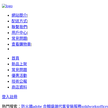
網站簡介
|
配送方式
|
聯繫我們
|
用戶中心
|
常見問題
|
查看購物車
|
首頁
新品上架
常見問題
優惠活動
技術公報
商店資料
登入
註冊
熱門搜索：
防火牆
adobe 合輯
遠端代客安裝服務
solidworks
office