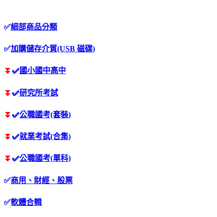
✅
細部商品分類
✅
加購儲存介質(USB 磁碟)
⏬
✅
國小國中高中
⏬
✅
研究所考試
⏬
✅
公職國考(套裝)
⏬
✅
就業考試(合集)
⏬
✅
公職國考(單科)
✅
商用、財經、股票
✅
軟體合輯