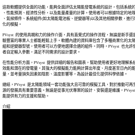
這款軟體提供全面的功能，能夠全面評估太陽能發電系統的設計，包括系統的配
、性能預測、經濟性分析，以及能量產量的計算。使用者可以根據特定的地理位
、氣候條件、系統組件(如太陽能電池板、逆變器等)以及其他相關參數，進行精
化的模擬。 

PVsyst  的使用具親和力的操作介面，具有直覺式的操作流程，無論是新手還是經
驗豐富的專業人士都能輕鬆上手。軟體內建的資料庫包含了多種商業化的太陽能
組和逆變器型號，使用者可以方便地選擇合適的組件。同時，PVsyst  也允許使用
者自定輸入參數，滿足不同需求的設計要求。 

在性能分析方面，PVsyst  提供詳細的報告和圖表，幫助使用者更好地理解系統的
效能和潛在的發電量。其強大的模擬能力能夠計算出年度、月度甚至日內的能量
量，並考量損失因素如陰影、溫度影響等，為設計最佳化提供科學依據。 

總結，PVsyst  是太陽能領域一套功能強大且可靠的模擬工具，對於推動可再生能
源的發展具有重要意義。無論是從事光伏專案的設計、安裝還是維護，PVsyst  都
能提供有力的支援和幫助。 
