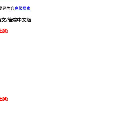
搜尋內容
高級搜索
統 英文/簡體中文版
才出貨)
才出貨)