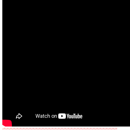
-=-=-=-=-=-=-=-=-=-=-=-=-=-=-=-=-=-=-=-=-=-=-=-=-=-=-=-=-=-=-=-=-=-=-=-=