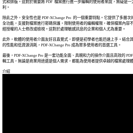
式和排版。這對於需要將 PDF  檔案進行進一步編輯的使用者來說，無疑是一大
利。 

除此之外，安全性也是 PDF-XChange Pro  的一個重要特點。它提供了多層次的
全功能，支援對檔案進行密碼保護，限制使用者的編輯權限，確保檔案內容不被
經授權的人士修改或檢視。這對於處理敏感訊息的企業和個人尤為重要。 

此外，軟體的使用者介面友好且直覺式，即便是初學者也能迅速上手。結合其快
的性能和低資源消耗，PDF-XChange Pro 成為眾多使用者的首選工具。 

最後，PDF-XChange Pro 是一套功能全面、具親和力的操作介面且高效的 PDF  
輯工具，無論是商業用途還是個人需求，都能為使用者提供卓越的檔案處理體驗