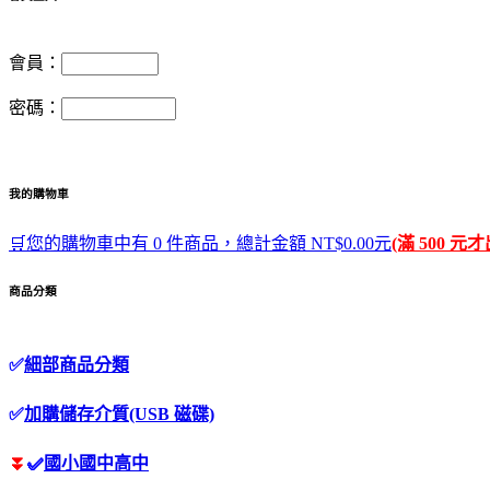
會員：
密碼：
我的購物車
🛒您的購物車中有 0 件商品，總計金額 NT$0.00元
(滿 500 元
商品分類
✅
細部商品分類
✅
加購儲存介質(USB 磁碟)
⏬
✅
國小國中高中