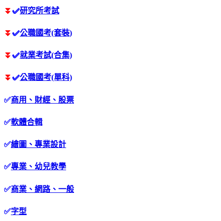
⏬
✅
研究所考試
⏬
✅
公職國考(套裝)
⏬
✅
就業考試(合集)
⏬
✅
公職國考(單科)
✅
商用、財經、股票
✅
軟體合輯
✅
繪圖、專業設計
✅
專業、幼兒教學
✅
商業、網路、一般
✅
字型