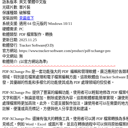
語系版本: 英文/繁體中文版 

光碟片數: 單片裝 

保護種類: 破解檔 

安裝說明: 
見最底下
系統支援: 適用 64 位元版的 Windows 10/11 

硬體需求: PC 

軟體類型: PDF 檔案製作、轉換 

更新日期: 2025.11.25 

軟體發行: Tracker Software(O.D) 

官方網站: https://www.tracker-software.com/product/pdf-xchange-pro 

中文網站: 無 

-=-=-=-=-=-=-=-=-=-=-=-=-=-=-=-=-=-=-=-=-=-=-=-=-=-=-=-=-=-=-=-=-=-=-=-=

PDF-XChange Pro 是一套功能強大的 PDF  編輯和管理軟體，廣泛應用於各類專
領域，特別是在檔案處理和電子檔案編輯方面。這款軟體由 Tracker Software 開
發，其優越的性能和多樣化的功能使其成為 PDF 處理領域的佼佼者。 

PDF-XChange Pro  提供了豐富的編輯功能，使用者可以輕鬆地修改 PDF 檔案中
文字和圖片。無論是增加、刪除或更改內容，這款軟體都能簡單實現，讓使用者
處理檔案時更加高效。此外，它還支援製作加注，讓使用者可以在需要的地方增
註解、便箋或高亮標記，方便與他人分享意見和建議。 

PDF-XChange Pro  還擁有強大的轉換工具。使用者可以將 PDF 檔案轉換為多種
見格式，例如 Word、Excel  或圖片等，並且在轉換過程中可以保持原始檔案的