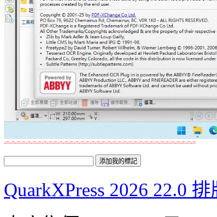
-=-=-=-=-=-=-=-=-=-=-=-=-=-=-=-=-=-=-=-=-=-=-=-=-=-=-=-=-=-=-=-=-=-=-=-=
QuarkXPress 2026 2