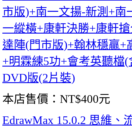
市版)+南一文揚-新測+南
一縱橫+康軒決勝+康軒搶
達陣(門市版)+翰林穩贏
+明霖練5功+會考英聽檔(含
DVD版(2片裝)
本店售價：
NT$400元
EdrawMax 15.0.2 