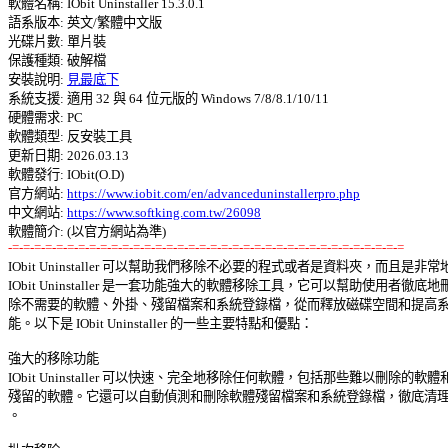

軟體名稱: IObit Uninstaller 15.3.0.1 

語系版本: 英文/繁體中文版 

光碟片數: 單片裝 

保護種類: 破解檔 

安裝說明: 
見最底下
系統支援: 適用 32 與 64 位元版的 Windows 7/8/8.1/10/11 

硬體需求: PC 

軟體類型: 反安裝工具 

更新日期: 2026.03.13 

軟體發行: IObit(O.D) 

官方網站: 
https://www.iobit.com/en/advanceduninstallerpro.php
中文網站: 
https://www.softking.com.tw/26098
-=-=-=-=-=-=-=-=-=-=-=-=-=-=-=-=-=-=-=-=-=-=-=-=-=-=-=-=-=-=-=-=-=-=-=-=

IObit Uninstaller 可以幫助我們移除不必要的程式或者是資料夾，而且是非常地 
IObit Uninstaller 是一套功能強大的軟體移除工具，它可以幫助使用者徹底地刪 
除不需要的軟體、外掛、殘留檔案和系統登錄檔，從而釋放磁碟空間和提高系統
能。以下是 IObit Uninstaller 的一些主要特點和優點： 

強大的移除功能 

IObit Uninstaller 可以快速、完全地移除任何軟體，包括那些難以刪除的軟體和 
殘留的軟體。它還可以自動偵測和刪除軟體殘留檔案和系統登錄檔，徹底清理系
。 
