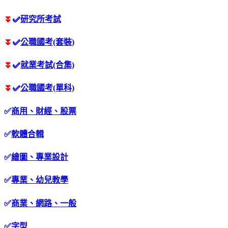
⏬
✅
研究所考試
⏬
✅
公職國考(套裝)
⏬
✅
就業考試(合集)
⏬
✅
公職國考(單科)
✅
商用、財經、股票
✅
軟體合輯
✅
繪圖、專業設計
✅
專業、幼兒教學
✅
商業、網路、一般
✅
字型