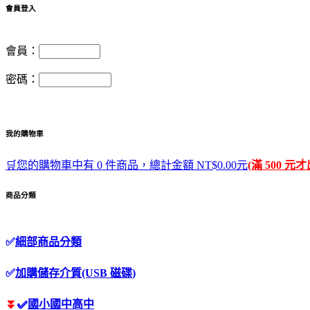
會員登入
會員：
密碼：
我的購物車
🛒您的購物車中有 0 件商品，總計金額 NT$0.00元
(滿 500 元
商品分類
✅
細部商品分類
✅
加購儲存介質(USB 磁碟)
⏬
✅
國小國中高中