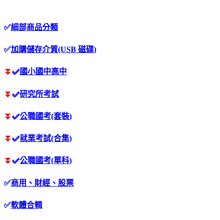
✅
細部商品分類
✅
加購儲存介質(USB 磁碟)
⏬
✅
國小國中高中
⏬
✅
研究所考試
⏬
✅
公職國考(套裝)
⏬
✅
就業考試(合集)
⏬
✅
公職國考(單科)
✅
商用、財經、股票
✅
軟體合輯