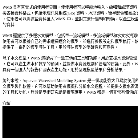
WMS 具有直覺式的使用者界面，使使用者可以輕鬆地輸入、編輯和處理資料。
援各種資料格式，包括地理訊息系統(GIS) 資料、地形資料、衛星影像和氣象資
。使用者可以將這些資料匯入 WMS  中，並對其進行編輯和轉換，以產生模型所
的資料。 

WMS 還提供了多種水文模型，包括單一流域模型、多流域模型和水文水資源模
使用者可以根據自己的需求選擇適合的模型，並進行參數設定和模型執行。軟體
提供了一系列的模型評估工具，用於評估模型的準確性和可靠性。 

除了水文模型，WMS 還提供了一些其他的工具和功能，用於支援水資源管理。
，它可以產生洪水和乾旱的預測，並提供水資源規劃和管理的建議。此外，WMS
具有一個強大的報告和圖表產生功能，用於呈現模型結果和分析結果。 

總的來說，Aquaveo Watershed Modeling System 是一個功能強大且易於使用的
文模型製作軟體。它可以幫助使用者模擬和分析水文過程，並提供支援水資源管
的工具和功能。無論是學術研究還是實際應用，WMS 都是一個非常有價值的工