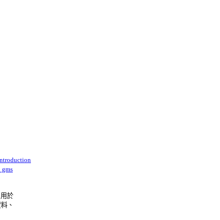
ntroduction
s_gms
用於 

、 
