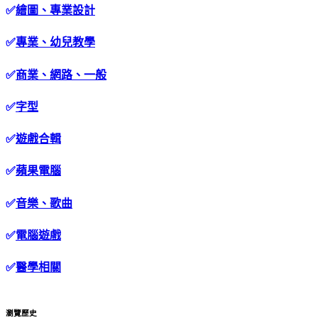
✅
繪圖、專業設計
✅
專業、幼兒教學
✅
商業、網路、一般
✅
字型
✅
遊戲合輯
✅
蘋果電腦
✅
音樂、歌曲
✅
電腦遊戲
✅
醫學相關
瀏覽歷史