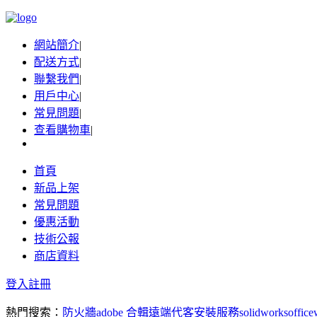
網站簡介
|
配送方式
|
聯繫我們
|
用戶中心
|
常見問題
|
查看購物車
|
首頁
新品上架
常見問題
優惠活動
技術公報
商店資料
登入
註冊
熱門搜索：
防火牆
adobe 合輯
遠端代客安裝服務
solidworks
office