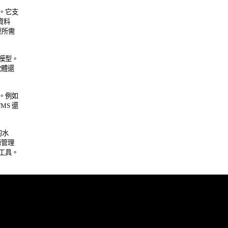
它支 

料 

需 

型。 

還 

例如 

 還 

水 

理 

具。 
