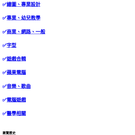
✅
繪圖、專業設計
✅
專業、幼兒教學
✅
商業、網路、一般
✅
字型
✅
遊戲合輯
✅
蘋果電腦
✅
音樂、歌曲
✅
電腦遊戲
✅
醫學相關
瀏覽歷史