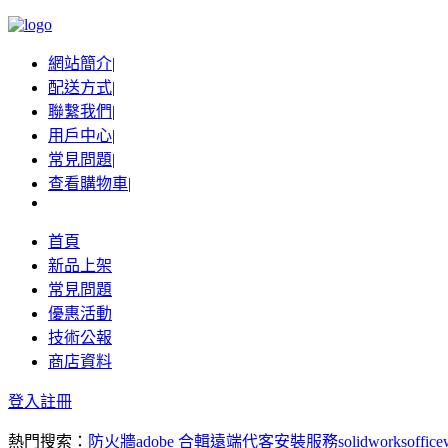
網站簡介
|
配送方式
|
聯繫我們
|
用戶中心
|
常見問題
|
查看購物車
|
首頁
新品上架
常見問題
優惠活動
技術公報
商店資料
登入
註冊
熱門搜索：
防火牆
adobe 合輯
遠端代客安裝服務
solidworks
office