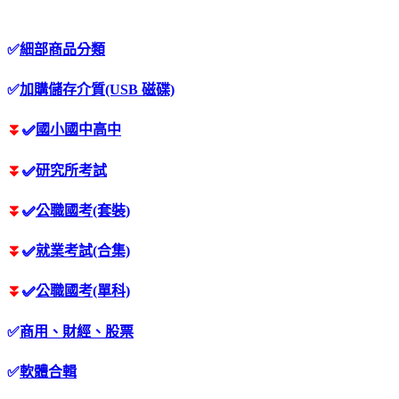
✅
細部商品分類
✅
加購儲存介質(USB 磁碟)
⏬
✅
國小國中高中
⏬
✅
研究所考試
⏬
✅
公職國考(套裝)
⏬
✅
就業考試(合集)
⏬
✅
公職國考(單科)
✅
商用、財經、股票
✅
軟體合輯