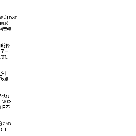
和 DWF 

形 

檔案轉 

線條 

一 

使 

制工 

讓 

執行 

ES 

且不 

AD 

工 
