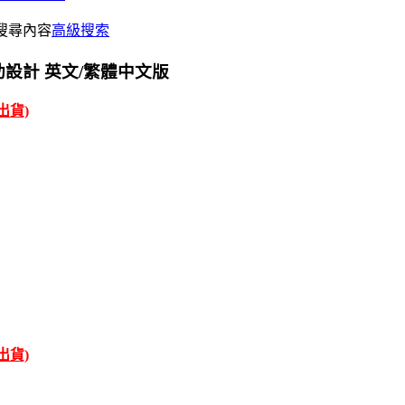
搜尋內容
高級搜索
電腦輔助設計 英文/繁體中文版
才出貨)
才出貨)