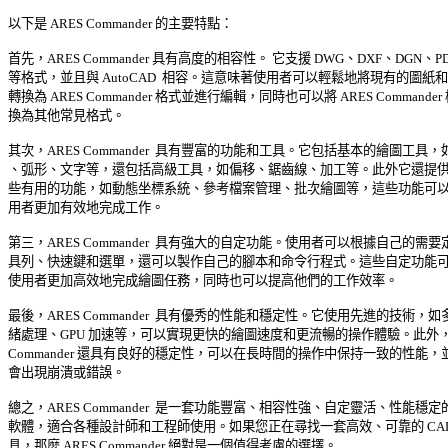
以下是 ARES Commander 的主要特點： 

首先，ARES Commander 具有高度的相容性。 它支援 DWG、DXF、DGN、PDF 
等格式，並且與 AutoCAD  相容。這意味著使用者可以輕鬆地將現有的圖紙和圖
轉換為 ARES Commander 格式並進行編輯，同時也可以將 ARES Commander 
換為其他常見格式。 

其次，ARES Commander  具有豐富的功能和工具。它包括基本的繪圖工具，如
、弧形、文字等，還包括高級工具，如偏移、鋸齒線、加工等。此外它還提供了
些有用的功能，如動態坐標系統、參考檔案管理、批次繪圖等，這些功能可以讓
用者更加有效地完成工作。 

第三，ARES Commander  具有強大的自定功能。使用者可以根據自己的需要定
具列、快速鍵和選單，還可以製作自己的腳本和命令行程式。這些自定功能可以
使用者更加高效地完成繪圖任務，同時也可以提高他們的工作效率。 

最後，ARES Commander  具有優秀的性能和穩定性。它使用先進的技術，如多
緒處理、GPU 加速等，可以實現更快的繪圖速度和更流暢的操作體驗。此外，AR
Commander 還具有良好的穩定性，可以在長時間的操作中保持一致的性能，並
會出現崩潰或錯誤。 

總之，ARES Commander  是一套功能豐富、相容性強、自定靈活、性能穩定的 C
軟體，適合各種設計師和工程師使用。如果您正在尋找一套高效、可靠的 CAD  
具，那麼 ARES Commander 絕對是一個值得考慮的選擇。 
