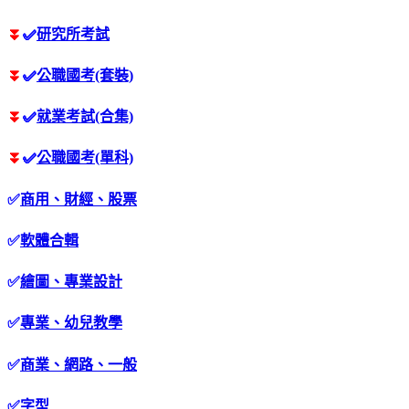
⏬
✅
研究所考試
⏬
✅
公職國考(套裝)
⏬
✅
就業考試(合集)
⏬
✅
公職國考(單科)
✅
商用、財經、股票
✅
軟體合輯
✅
繪圖、專業設計
✅
專業、幼兒教學
✅
商業、網路、一般
✅
字型