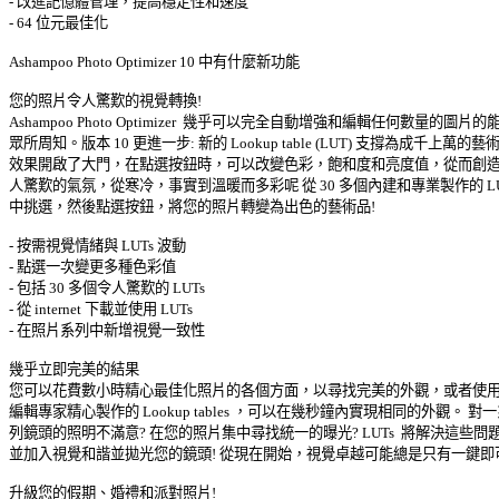
- 改進記憶體管理，提高穩定性和速度 

- 64 位元最佳化 

Ashampoo Photo Optimizer 10 中有什麼新功能 

您的照片令人驚歎的視覺轉換! 

Ashampoo Photo Optimizer  幾乎可以完全自動增強和編輯任何數量的圖片的能
眾所周知。版本 10 更進一步: 新的 Lookup table (LUT) 支撐為成千上萬的藝術 
效果開啟了大門，在點選按鈕時，可以改變色彩，飽和度和亮度值，從而創造出
人驚歎的氣氛，從寒冷，事實到溫暖而多彩呢 從 30 多個內建和專業製作的 LUTs
中挑選，然後點選按鈕，將您的照片轉變為出色的藝術品! 

- 按需視覺情緒與 LUTs 波動 

- 點選一次變更多種色彩值 

- 包括 30 多個令人驚歎的 LUTs 

- 從 internet 下載並使用 LUTs 

- 在照片系列中新增視覺一致性 

幾乎立即完美的結果 

您可以花費數小時精心最佳化照片的各個方面，以尋找完美的外觀，或者使用圖
編輯專家精心製作的 Lookup tables ，可以在幾秒鐘內實現相同的外觀。 對一系
列鏡頭的照明不滿意? 在您的照片集中尋找統一的曝光? LUTs  將解決這些問題，
並加入視覺和諧並拋光您的鏡頭! 從現在開始，視覺卓越可能總是只有一鍵即可!
升級您的假期、婚禮和派對照片! 
