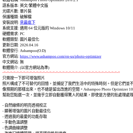
語系版本: 英文/繁體中文版 

光碟片數: 單片裝 

保護種類: 破解檔 

安裝說明: 
見最底下
系統支援: 適用 64 位元版的 Windows 10/11 

硬體需求: PC 

軟體類型: 圖片最佳化 

更新日期: 2026.04.16 

軟體發行: Ashampoo(O.D) 

官方網站: 
https://www.ashampoo.com/en-us/photo-optimizer
中文網站: 無

-=-=-=-=-=-=-=-=-=-=-=-=-=-=-=-=-=-=-=-=-=-=-=-=-=-=-=-=-=-=-=-=-=-=-=-=

只需按一下即可增強照片 

照片構成了不可替代的回憶，並捕捉了我們生活中的特殊時刻。但是它們並不總
像預期的那樣出來，也不總是留出改進的空間。Ashampoo Photo Optimizer 10 
幫助您點選一次，並幾乎立即自動獲得驚人的結果，即使是方便的批處理處理! 
- 自然線條的明亮透視校正 

- 顯著增強的圖片自動最佳化 

- 透過我的最愛的功能存取 

- 手動色溫調整 

- 色調曲線調整 
