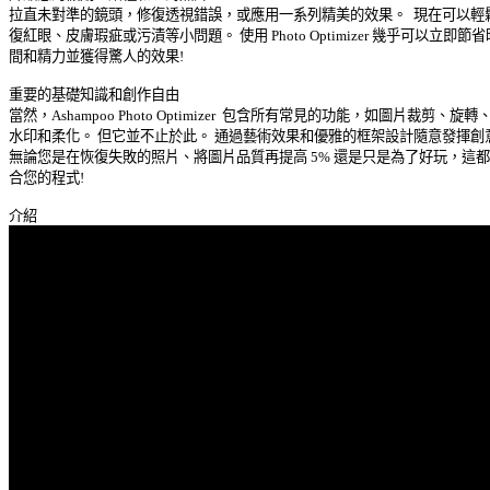
拉直未對準的鏡頭，修復透視錯誤，或應用一系列精美的效果。  現在可以輕鬆
復紅眼、皮膚瑕疵或污漬等小問題。 使用 Photo Optimizer 幾乎可以立即節省時
間和精力並獲得驚人的效果! 

重要的基礎知識和創作自由 

當然，Ashampoo Photo Optimizer  包含所有常見的功能，如圖片裁剪、旋轉、
水印和柔化。 但它並不止於此。 通過藝術效果和優雅的框架設計隨意發揮創意
無論您是在恢復失敗的照片、將圖片品質再提高 5% 還是只是為了好玩，這都是
合您的程式! 
