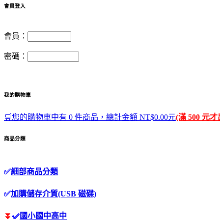
會員登入
會員：
密碼：
我的購物車
🛒您的購物車中有 0 件商品，總計金額 NT$0.00元
(滿 500 元
商品分類
✅
細部商品分類
✅
加購儲存介質(USB 磁碟)
⏬
✅
國小國中高中