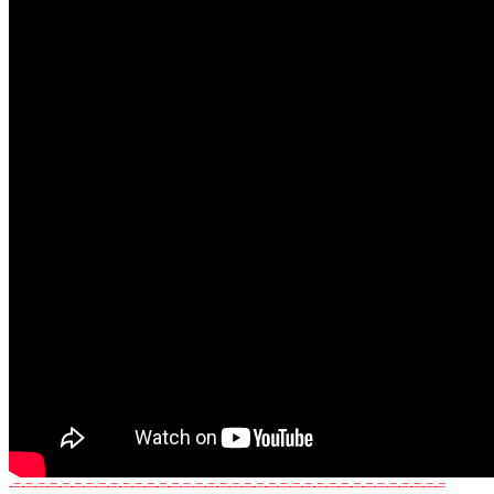
-=-=-=-=-=-=-=-=-=-=-=-=-=-=-=-=-=-=-=-=-=-=-=-=-=-=-=-=-=-=-=-=-=-=-=-=