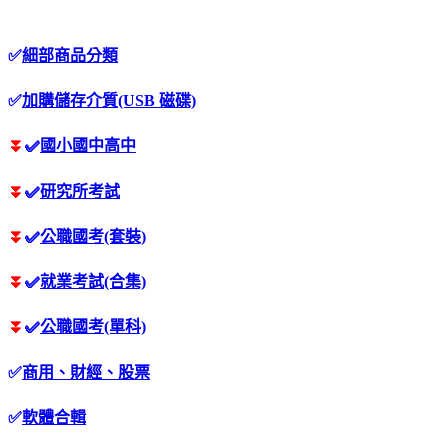
✅
細部商品分類
✅
加購儲存介質(USB 磁碟)
⏬
✅
國小國中高中
⏬
✅
研究所考試
⏬
✅
公職國考(套裝)
⏬
✅
就業考試(合集)
⏬
✅
公職國考(單科)
✅
商用、財經、股票
✅
軟體合輯