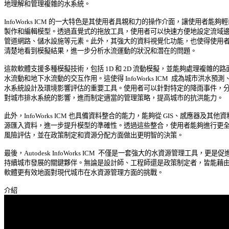
地理解和管理複雜的水系統。 

InfoWorks ICM 的一大特色是其使用者具親和力的操作介面，讓使用者能夠輕鬆
製作和編輯模型。透過直覺式的拖放工具，使用者可以快速方便地設定流域邊界
管道網路、儲水設施等元素。此外，其強大的資料視覺化功能，也使得使用者能
清楚地看到模擬結果，進一步分析水流運動的狀況和潛在的問題。 

這款軟體支援多種模擬技術，包括 1D 和 2D 流動模擬，並能夠處理複雜的路面
水流動和地下水流動的交互作用。這使得 InfoWorks ICM  成為城市洪水預測、排
水系統設計及環境影響評估的重要工具。使用者可以針對特定的降雨事件，分析
對城市排水系統的影響，進而制定適當的管理策略，提高城市的抗洪能力。 

此外，InfoWorks ICM 也具備資料整合的能力，能夠從 GIS、感應器及其他資料
源匯入資料，進一步提升模型的準確性。透過這些整合，使用者能夠進行更全面
風險評估，並在政策制定和資源分配方面做出更明智的決策。 

最後，Autodesk InfoWorks ICM  不僅是一套強大的水資源管理工具，更是促進
持續城市發展的關鍵夥伴。無論是設計師、工程師還是政策制定者，皆能藉由此
軟體更有效地面對現代城市在水資源管理方面的挑戰。 
