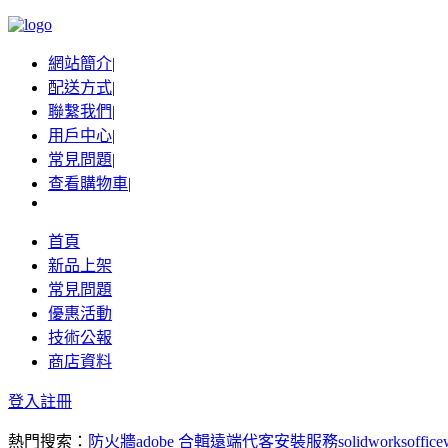
網站簡介
|
配送方式
|
聯繫我們
|
用戶中心
|
常見問題
|
查看購物車
|
首頁
新品上架
常見問題
優惠活動
技術公報
商店資料
登入
註冊
熱門搜索：
防火牆
adobe 合輯
遠端代客安裝服務
solidworks
office