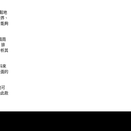
地 

、 

夠 

雨 

 

其 

來 

的 

可 

款 
