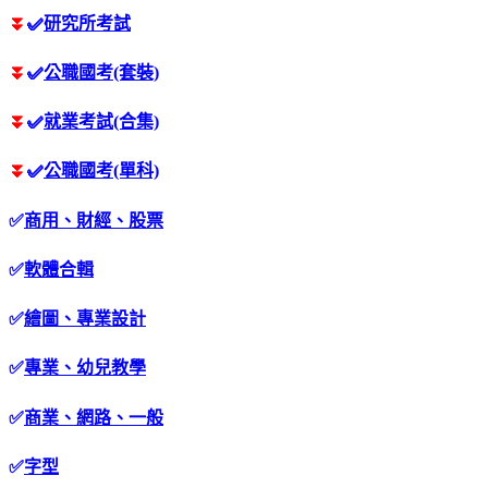
⏬
✅
研究所考試
⏬
✅
公職國考(套裝)
⏬
✅
就業考試(合集)
⏬
✅
公職國考(單科)
✅
商用、財經、股票
✅
軟體合輯
✅
繪圖、專業設計
✅
專業、幼兒教學
✅
商業、網路、一般
✅
字型