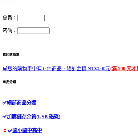
會員：
密碼：
我的購物車
🛒您的購物車中有 0 件商品，總計金額 NT$0.00元
(滿 500 元
商品分類
✅
細部商品分類
✅
加購儲存介質(USB 磁碟)
⏬
✅
國小國中高中