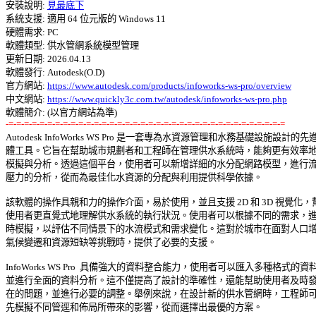
安裝說明: 
見最底下
系統支援: 適用 64 位元版的 Windows 11 

硬體需求: PC 

軟體類型: 供水管網系統模型管理 

更新日期: 2026.04.13 

軟體發行: Autodesk(O.D) 

官方網站: 
https://www.autodesk.com/products/infoworks-ws-pro/overview
中文網站: 
https://www.quickly3c.com.tw/autodesk/infoworks-ws-pro.php
-=-=-=-=-=-=-=-=-=-=-=-=-=-=-=-=-=-=-=-=-=-=-=-=-=-=-=-=-=-=-=-=-=-=-=-=

Autodesk InfoWorks WS Pro 是一套專為水資源管理和水務基礎設施設計的先進
體工具。它旨在幫助城市規劃者和工程師在管理供水系統時，能夠更有效率地進
模擬與分析。透過這個平台，使用者可以新增詳細的水分配網路模型，進行流量
壓力的分析，從而為最佳化水資源的分配與利用提供科學依據。 

該軟體的操作具親和力的操作介面，易於使用，並且支援 2D 和 3D 視覺化，幫
使用者更直覺式地理解供水系統的執行狀況。使用者可以根據不同的需求，進行
時模擬，以評估不同情景下的水流模式和需求變化。這對於城市在面對人口增長
氣候變遷和資源短缺等挑戰時，提供了必要的支援。 

InfoWorks WS Pro  具備強大的資料整合能力，使用者可以匯入多種格式的資料，
並進行全面的資料分析。這不僅提高了設計的準確性，還能幫助使用者及時發現
在的問題，並進行必要的調整。舉例來說，在設計新的供水管網時，工程師可以
先模擬不同管逕和佈局所帶來的影響，從而選擇出最優的方案。 
