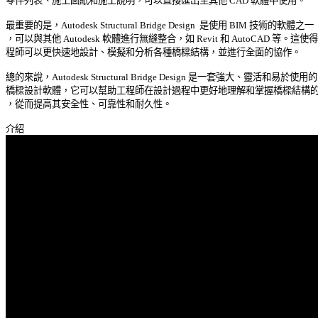
零件列表、施工圖紙和施工說明，可以直接匯出至其他 CAD 軟體中使用。 

最重要的是，Autodesk Structural Bridge Design  是使用 BIM 技術的軟體之一 

，可以與其他 Autodesk 軟體進行無縫整合，如 Revit 和 AutoCAD 等。這使得工
程師可以更快速地設計、模擬和分析各種橋樑結構，並進行全面的協作。 

總的來說，Autodesk Structural Bridge Design 是一套強大、靈活和易於使用的 
橋樑設計軟體，它可以幫助工程師在設計過程中更好地理解和掌握橋樑結構的行
，從而提高其安全性、可靠性和耐久性。 
