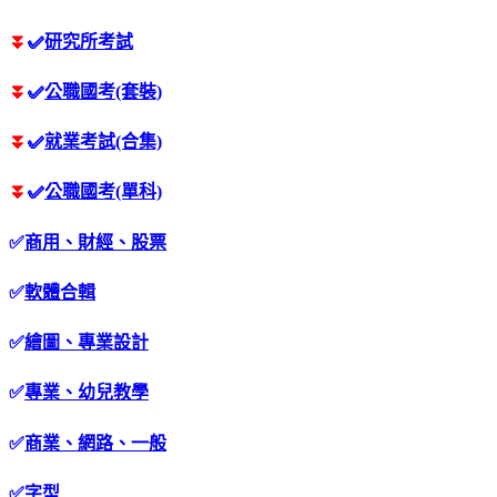
⏬
✅
研究所考試
⏬
✅
公職國考(套裝)
⏬
✅
就業考試(合集)
⏬
✅
公職國考(單科)
✅
商用、財經、股票
✅
軟體合輯
✅
繪圖、專業設計
✅
專業、幼兒教學
✅
商業、網路、一般
✅
字型