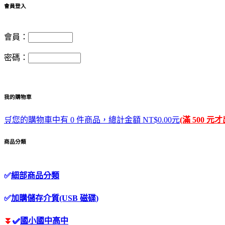
會員登入
會員：
密碼：
我的購物車
🛒您的購物車中有 0 件商品，總計金額 NT$0.00元
(滿 500 元
商品分類
✅
細部商品分類
✅
加購儲存介質(USB 磁碟)
⏬
✅
國小國中高中