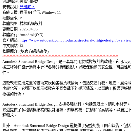
保護種類: 授權伺服器 

安裝說明: 
見最底下
系統支援: 適用 64 位元 Windows 11 

硬體需求: PC 

軟體類型: 橋樑結構設計 

更新日期: 2026.04.06 

軟體發行: Autodesk(O.D) 

官方網站: 
https://www.autodesk.com/products/structural-bridge-design/overvie
中文網站: 無

-=-=-=-=-=-=-=-=-=-=-=-=-=-=-=-=-=-=-=-=-=-=-=-=-=-=-=-=-=-=-=-=-=-=-=-=

Autodesk Structural Bridge Design 是一套專門用於橋樑設計的軟體，它可以支 
援工程師在設計過程中進行各種分析和測試，以確保橋樑的安全性、可靠性和耐
性。 

這款軟體使用先進的技術來模擬各種負載情況，包括交通荷載、地震、風荷載和
度變化等。它還可以顯示橋樑在不同負載下的變形情況，以幫助工程師更好地瞭
橋樑的行為。 

Autodesk Structural Bridge Design 支援多種材料，包括混凝土、鋼和木材等。 
它還提供了多種橋樑結構的設計選項，如梁式橋、拱橋和吊索橋等，以滿足不同
程需求。 

此外，Autodesk Structural Bridge Design 還提供了完整的施工圖和報告，包括 