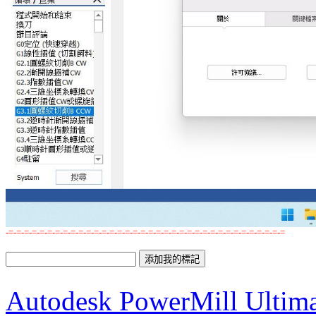
-=-=-=-=-=-=-=-=-=-=-=-=-=-=-=-=-=-=-=-=-=-=-=-=-=-=-=-=-=-=-=-=-=-=-=-=
Autodesk PowerMill U