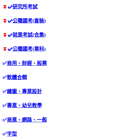
⏬
✅
研究所考試
⏬
✅
公職國考(套裝)
⏬
✅
就業考試(合集)
⏬
✅
公職國考(單科)
✅
商用、財經、股票
✅
軟體合輯
✅
繪圖、專業設計
✅
專業、幼兒教學
✅
商業、網路、一般
✅
字型