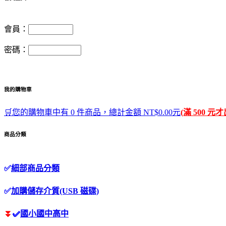
會員：
密碼：
我的購物車
🛒您的購物車中有 0 件商品，總計金額 NT$0.00元
(滿 500 元
商品分類
✅
細部商品分類
✅
加購儲存介質(USB 磁碟)
⏬
✅
國小國中高中