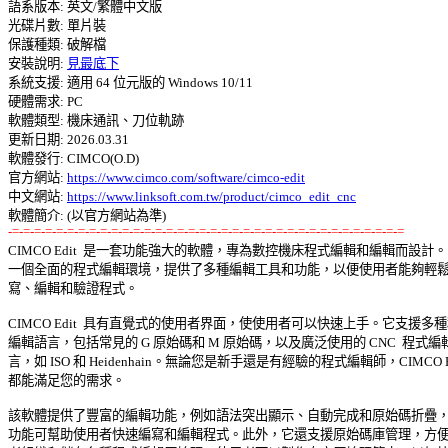
語系版本: 英文/繁體中文版 

光碟片數: 單片裝 

保護種類: 破解檔 

安裝說明: 
見最底下
系統支援: 適用 64 位元版的 Windows 10/11 

硬體需求: PC 

軟體類型: 機床通訊、刀位軌跡 

更新日期: 2026.03.31 

軟體發行: CIMCO(O.D) 

官方網站: 
https://www.cimco.com/software/cimco-edit
中文網站: 
https://www.linksoft.com.tw/product/cimco_edit_cnc
-=-=-=-=-=-=-=-=-=-=-=-=-=-=-=-=-=-=-=-=-=-=-=-=-=-=-=-=-=-=-=-=-=-=-=-=

CIMCO Edit  是一套功能強大的軟體，專為數控機床程式編輯和編輯而設計。它
一個全面的程式編輯環境，提供了多種編輯工具和功能，以便使用者能夠輕鬆地
寫、編輯和驗證程式。 

CIMCO Edit  具有直覺式的使用者界面，使使用者可以快速上手。它支援多種程
編輯語言，包括常見的 G 原始碼和 M 原始碼，以及廣泛使用的 CNC  程式編輯
言，如 ISO 和 Heidenhain。無論您是新手還是有經驗的程式編輯師，CIMCO Edi
都能滿足您的需求。 

該軟體提供了豐富的編輯功能，例如語法突出顯示、自動完成和原始碼折疊，這
功能可幫助使用者快速編寫和編輯程式。此外，它還支援原始碼庫管理，方便使