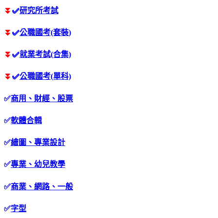
⏬
✅
研究所考試
⏬
✅
公職國考(套裝)
⏬
✅
就業考試(合集)
⏬
✅
公職國考(單科)
✅
商用、財經、股票
✅
軟體合輯
✅
繪圖、專業設計
✅
專業、幼兒教學
✅
商業、網路、一般
✅
字型