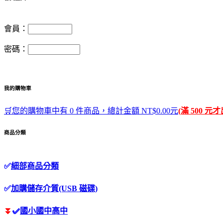
會員：
密碼：
我的購物車
🛒您的購物車中有 0 件商品，總計金額 NT$0.00元
(滿 500 元
商品分類
✅
細部商品分類
✅
加購儲存介質(USB 磁碟)
⏬
✅
國小國中高中