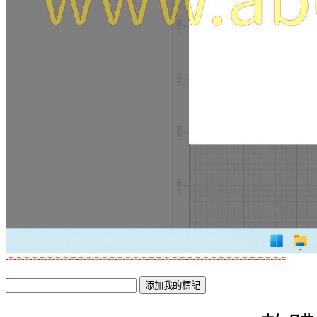
-=-=-=-=-=-=-=-=-=-=-=-=-=-=-=-=-=-=-=-=-=-=-=-=-=-=-=-=-=-=-=-=-=-=-=-=