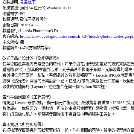
安裝說明: 
見最底下
系統支援: 適用 64 位元的 Windows 10/11 

硬體需求: PC 

軟體類型: 矽光子晶片設計 

更新日期: 2026.04.22 

軟體發行: Luceda Photonics(O.D) 

官方網站: 
https://www.lucedaphotonics.com/zh_CN/luceda-photonics-design-pl
中文網站: 無

-=-=-=-=-=-=-=-=-=-=-=-=-=-=-=-=-=-=-=-=-=-=-=-=-=-=-=-=-=-=-=-=-=-=-=-=

矽光子晶片設計的《全能導航員》 

在半導體產業邁向光電整合的時代，如果你還在用傳統畫電路的方式來搞定光子
體電路 (PIC)，那真的會畫到心累。光子晶片不像電子布線，光學波導的彎曲、
合與相位差只要差一點點，整個晶片的效能就報廢了。Luceda IPKISS 就是專門
這群《追光者》開發的專業設計平台，它最大的特色就是把元件定義、模擬模擬
最後的實體佈局 (Layout)，通通整合在同一個 Python 框架裡。 

告別手動繪圖的《工程美學》: 

傳統畫 Layout 最怕改動，動一個元件後面幾百根波導都要重拉。IPKISS  採用參
數化設計，你只要改一個數值，所有的串接都會跟著自動對齊。這種《牽一髮動
身》的自動化能力，能幫研發團隊省下幾百個小時的純手工勞動。 

真正實現《所見即所得》: 

它把物理模擬跟幾何形狀緊緊綁在一起。你在畫圖的同時，背後的模型就在幫你