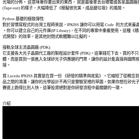
光場的分佈。 這意味著你畫出來的東西， 就是最後拿去台積電或各家晶圓廠投
(Tape-out) 的樣子，大幅降低了《模擬很完美，成品變垃圾》的風險。 

Python 基礎的極致彈性: 

對於習慣寫程式的台灣工程師來說，IPKISS 讓你可以用寫 Code  的方式來蓋晶片
。你可以建立自己的元件庫(IP Library)，在不同的專案中重複使用。這種《積木
式開發》的效率，是其他封閉式軟體難以比擬的。 

接軌全球主流晶圓廠 (PDK): 

它支援各大光子晶圓代工廠的製程設計套件 (PDK)。這筆錢花下去，買的不只是
體，而是買到一張進入全球矽光子供應鏈的門票，讓你的設計能直接與國際規格
接。 

買 Luceda IPKISS 其實是在買一份 《研發的精準與底氣》。它縮短了從概念到成
品之間的鴻溝，讓你的光學設計不再只是實驗室裡的草圖。如果你想在矽光子這
賽道上跑得比別人快，這筆投資絕對是你研發流程中最關鍵的一環。 
